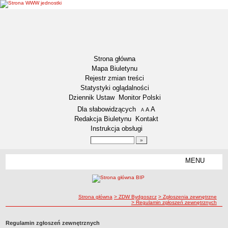
Strona główna
Mapa Biuletynu
Rejestr zmian treści
Statystyki oglądalności
Dziennik Ustaw
Monitor Polski
Menu dodatkowe
Dla słabowidzących
A
powiększ czcionkę
A
standardowy rozmiar czcionki
A
pomniejsz czcionkę
Redakcja Biuletynu
Kontakt
Instrukcja obsługi
Wyszukiwarka artykułów
Szukaj
MENU
Menu
DEKLARACJA DOSTĘPNOŚCI
RAPORT O STANIE DOSTĘPNOŚCI
ZDW BYDGOSZCZ
ścieżka nawigacji
Strona główna
> ZDW Bydgoszcz
> Zgłoszenia zewnętrzne
> Regulamin zgłoszeń zewnętrznych
Lokalizacja
Przedmiot działalności
Regulamin zgłoszeń zewnętrznych