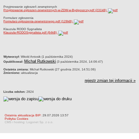
Statut
Przyjmowanie zgłoszeń zewnętrznych
Przyjmowanie-zgloszen-zewnetrznych-w-ZDW-w-Bydgoszczy.pdf (231kB)
Nadzór nad ZDW
Formularz zgłoszenia
Regulamin Organizacyjny
Formularz-zgloszenia-zewnetrznego.pdf (128kB)
Struktura organizacyjna
Klauzula RODO Sygnalista
Klauzula-RODOSygnalista.pdf (64kB)
Schemat organizacyjny
Inspektor Ochrony Danych
Zgłoszenia zewnętrzne
metryczka
Wytworzył:
Witold Antosik (1 października 2024)
PRACA W ZDW
Michał Rutkowski
Opublikował:
(3 października 2024, 14:06:47)
Ogłoszenia o pracę
Ostatnia zmiana:
Michał Rutkowski (27 grudnia 2024, 14:51:06)
Wyniki naborów
Zmieniono:
aktualizacja
SKARGI I WNIOSKI
rejestr zmian tej informacji »
POZWOLENIA I DECYZJE
Liczba odsłon:
2824
Uzgodnienie lokalizacji / przebudowy zjazdu
Uzgodnienie lokalizacji urządzeń infrastruktury technicznej
Zezwolenie na umieszczenie urządzeń infrastruktury technicznej
Ostatnia aktualizacja BIP:
29.07.2026 13:57
Zezwolenie na prowadzenie robót
Polityka Cookies
CMS i hosting: Logonet Sp. z o.o.
Zezwolenie na umieszczenie obiektu handlowego lub usługowego /
innych obiektów, reklam