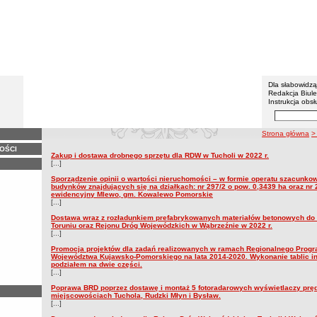
BIP - Z
Menu dodatko
Dla słabowidz
Redakcja Biul
Instrukcja obsł
Wyszukiwarka 
Szukaj
ścieżka nawigacj
Strona główna
>
OŚCI
2022
Zakup i dostawa drobnego sprzętu dla RDW w Tucholi w 2022 r.
2022
[...]
Sporządzenie opinii o wartości nieruchomości – w formie operatu szacunkow
budynków znajdujących się na działkach: nr 297/2 o pow. 0,3439 ha oraz nr 
ewidencyjny Mlewo, gm. Kowalewo Pomorskie
[...]
Dostawa wraz z rozładunkiem prefabrykowanych materiałów betonowych do
Toruniu oraz Rejonu Dróg Wojewódzkich w Wąbrzeźnie w 2022 r.
[...]
Promocja projektów dla zadań realizowanych w ramach Regionalnego Prog
Województwa Kujawsko-Pomorskiego na lata 2014-2020. Wykonanie tablic i
podziałem na dwie części.
[...]
Poprawa BRD poprzez dostawę i montaż 5 fotoradarowych wyświetlaczy prę
miejscowościach Tuchola, Rudzki Młyn i Bysław.
[...]