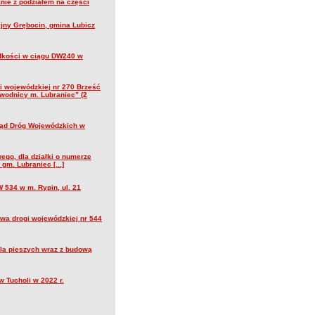
nie z podziałem na części
yjny Grębocin, gmina Lubicz
dkości w ciągu DW240 w
i wojewódzkiej nr 270 Brześć
wodnicy m. Lubraniec” (2
ząd Dróg Wojewódzkich w
ego, dla działki o numerze
m. Lubraniec [...]
 534 w m. Rypin, ul. 21
wa drogi wojewódzkiej nr 544
la pieszych wraz z budową
 Tucholi w 2022 r.