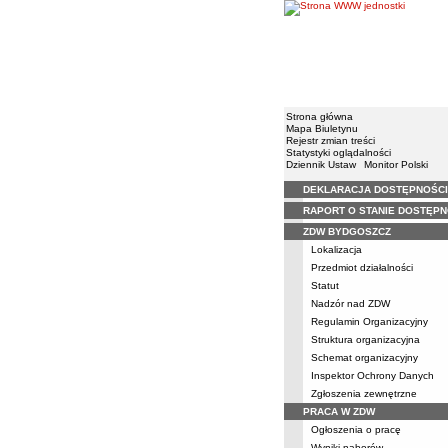
Strona główna
Mapa Biuletynu
Rejestr zmian treści
Statystyki oglądalności
Dziennik Ustaw
Monitor Polski
DEKLARACJA DOSTĘPNOŚCI
Menu
RAPORT O STANIE DOSTĘPN
ZDW BYDGOSZCZ
Lokalizacja
Przedmiot działalności
Statut
Nadzór nad ZDW
Regulamin Organizacyjny
Struktura organizacyjna
Schemat organizacyjny
Inspektor Ochrony Danych
Zgłoszenia zewnętrzne
PRACA W ZDW
Ogłoszenia o pracę
Wyniki naborów