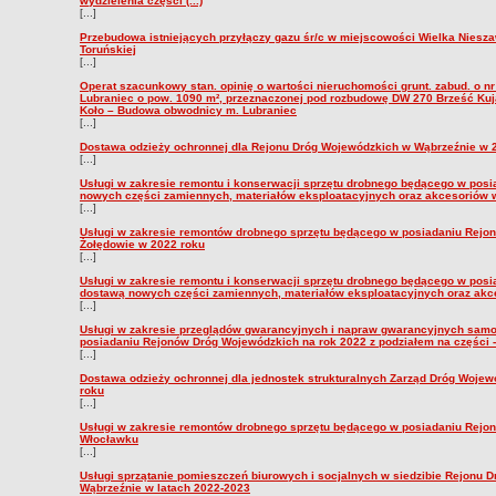
wydzielenia części (...)
[...]
Przebudowa istniejących przyłączy gazu śr/c w miejscowości Wielka Niesza
Toruńskiej
[...]
Operat szacunkowy stan. opinię o wartości nieruchomości grunt. zabud. o nr
Lubraniec o pow. 1090 m², przeznaczonej pod rozbudowę DW 270 Brześć Kuj
Koło – Budowa obwodnicy m. Lubraniec
[...]
Dostawa odzieży ochronnej dla Rejonu Dróg Wojewódzkich w Wąbrzeźnie w 
[...]
Usługi w zakresie remontu i konserwacji sprzętu drobnego będącego w pos
nowych części zamiennych, materiałów eksploatacyjnych oraz akcesoriów w
[...]
Usługi w zakresie remontów drobnego sprzętu będącego w posiadaniu Rejo
Żołędowie w 2022 roku
[...]
Usługi w zakresie remontu i konserwacji sprzętu drobnego będącego w pos
dostawą nowych części zamiennych, materiałów eksploatacyjnych oraz akce
[...]
Usługi w zakresie przeglądów gwarancyjnych i napraw gwarancyjnych sam
posiadaniu Rejonów Dróg Wojewódzkich na rok 2022 z podziałem na części -
[...]
Dostawa odzieży ochronnej dla jednostek strukturalnych Zarząd Dróg Woje
roku
[...]
Usługi w zakresie remontów drobnego sprzętu będącego w posiadaniu Rejo
Włocławku
[...]
Usługi sprzątanie pomieszczeń biurowych i socjalnych w siedzibie Rejonu 
Wąbrzeźnie w latach 2022-2023