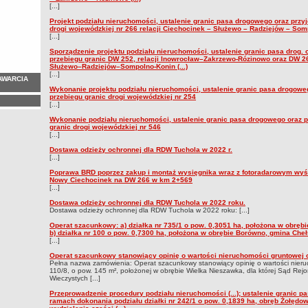
[...]
Projekt podziału nieruchomości, ustalenie granic pasa drogowego oraz przy
drogi wojewódzkiej nr 266 relacji Ciechocinek – Służewo – Radziejów – Sompo
[...]
Sporządzenie projektu podziału nieruchomości, ustalenie granic pasa drog. 
przebiegu granic DW 252, relacji Inowrocław–Zakrzewo-Rózinowo oraz DW 26
Służewo–Radziejów–Sompolno-Konin (...)
[...]
AWARCIA
Wykonanie projektu podziału nieruchomości, ustalenie granic pasa drogowe
przebiegu granic drogi wojewódzkiej nr 254
[...]
Wykonanie podziału nieruchomości, ustalenie granic pasa drogowego oraz 
granic drogi wojewódzkiej nr 546
[...]
Dostawa odzieży ochronnej dla RDW Tuchola w 2022 r.
[...]
Poprawa BRD poprzez zakup i montaż wysięgnika wraz z fotoradarowym wyś
Nowy Ciechocinek na DW 266 w km 2+569
[...]
Dostawa odzieży ochronnej dla RDW Tuchola w 2022 roku.
Dostawa odzieży ochronnej dla RDW Tuchola w 2022 roku: [...]
Operat szacunkowy: a) działka nr 735/1 o pow. 0,3051 ha, położona w obręb
b) działka nr 100 o pow. 0,7300 ha, położona w obrębie Borówno, gmina Che
[...]
Operat szacunkowy stanowiący opinię o wartości nieruchomości gruntowej o 
Pełna nazwa zamówienia: Operat szacunkowy stanowiący opinię o wartości nieru
110/8, o pow. 145 m², położonej w obrębie Wielka Nieszawka, dla której Sąd Rej
Wieczystych [...]
Przeprowadzenie procedury podziału nieruchomości (...); ustalenie granic p
ramach dokonania podziału działki nr 242/1 o pow. 0,1839 ha, obręb Żołędo