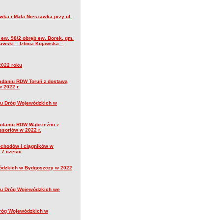
wka i Mała Nieszawka przy ul.
 ew. 98/2 obręb ew. Borek, gm.
awski – Izbica Kujawska –
2022 roku
iadaniu RDW Toruń z dostawą
 2022 r.
nu Dróg Wojewódzkich w
iadaniu RDW Wąbrzeźno z
soriów w 2022 r.
ochodów i ciągników w
 7 części.
wódzkich w Bydgoszczy w 2022
nu Dróg Wojewódzkich we
Dróg Wojewódzkich w