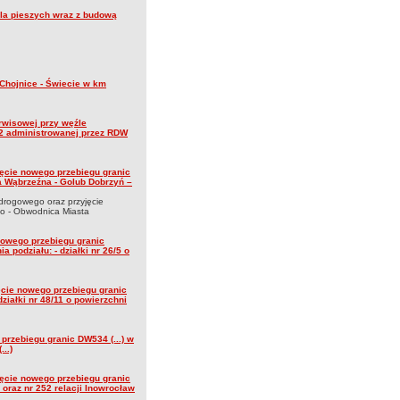
la pieszych wraz z budową
Chojnice - Świecie w km
erwisowej przy węźle
m2 administrowanej przez RDW
jęcie nowego przebiegu granic
ta Wąbrzeźna - Golub Dobrzyń –
 drogowego oraz przyjęcie
no - Obwodnica Miasta
 nowego przebiegu granic
podziału: - działki nr 26/5 o
ęcie nowego przebiegu granic
ziałki nr 48/11 o powierzchni
 przebiegu granic DW534 (...) w
..)
jęcie nowego przebiegu granic
 oraz nr 252 relacji Inowrocław