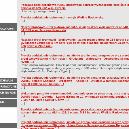
Poprawa bezpieczeństwa ruchu drogowego poprzez wyznaczenie przejścia d
dojścia do DW 252 w m. Brzezie
Dokumenty postępowania: [...]
Projekt podziału nieruchomości - obręb Wielkie Radowiska
[...]
Nadzór branżowy - Przebudowa wiaduktu w ciągu drogi wojewódzkiej nr 240 
ZAKUPOWA
64+533 w m. Terespol Pomorski
[...]
Naprawa drogi gruntowej - profilowanie i zagęszczanie drogi nr 239 (drogi s
Bydgoszcz Lotnisko) w km od 0+195 do 0+755 o łącznej powierzchni 3120 
Żołędowo w 2022 roku
[...]
Projekt podziału nieruchomości, ustalenie granic pasa drogowego oraz przy
drogi wojewódzkiej nr 534 relacji: Grudziądz - Wąbrzeźno - Obwodnica Mias
Rypin (...)
Pełna nazwa zamówienia: Projekt podziału nieruchomości, ustalenie granic pasa
nowego przebiegu granic drogi wojewódzkiej nr 534 relacji: Grudziądz - Wąbrzeź
Wąbrzeźna - Golub Dobrzyń - Rypin [...]
Projekt podziału nieruchomości, ustalenie granic pasa drog. oraz przyjęcie
ARCHIWUM
DW550, relacji: Chełmno – Brzozowo – Kokocko - Unisław w ramach dokonania 
pow. 0.1300 ha obr. Kałdus (...)
ORMACYJNE
[...]
CH NA ROK
Wykonanie podziału nieruchomości, ustalenie granice pasa drog. oraz przyj
DW657 relacji: Złotoria – Lubicz (Droga nr 10) w ramach dokonania podziału d
0,1007 ha, obręb Lubicz Górny (...)
CH -
[...]
Projekt podziału nieruch., ustalenie granic pasa drog. oraz przyjęcie nowego
ramach dok. podz. działki nr 123/1 o pow. 5,33 ha, obręb Wielkie Radowiska (.
[...]
Projekt podziału nieruchomości, ustalenie granic pasa drogowego oraz przy
drogi wojewódzkiej nr 267 relacji Ujma Duża – Osięciny – Piotrków Kujawski
– Zakrzewo – Rózinowo (...)