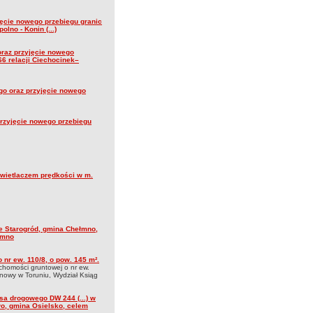
jęcie nowego przebiegu granic
lno - Konin (...)
oraz przyjęcie nowego
6 relacji Ciechocinek–
go oraz przyjęcie nowego
przyjęcie nowego przebiegu
wietlaczem prędkości w m.
ie Starogród, gmina Chełmno,
łmno
nr ew. 110/8, o pow. 145 m².
chomości gruntowej o nr ew.
onowy w Toruniu, Wydział Ksiąg
asa drogowego DW 244 (...) w
wo, gmina Osielsko, celem