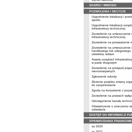
SKARGI I WNIOSKI
POZWOLENIA I DECYZJE
Uzgodnienie lokalizacji / prz
zjazdu
Uzgodnienie lokalizacji urząd
infrastruktury technicznej
Zezwolenie na umieszczenie
infrastruktury technicznej
Zezwolenie na prowadzenie r
Zezwolenie na umieszczenie 
handlowego lub usługowego /
obiektów, reklam
Awaria urządzeń infrastruktur
w pasie drogowym
Zezwolenie na przejazd poja
nienormatywnych
Zgłoszenie szkody
Złożenie projektu zmiany orga
do zaopiniowania
Zgoda na korzystanie z przy
Zezwolenie na prawach wyłąc
Udostępnienie kanału techno
Oświadczenie o zrzeczeniu s
odwołania
DOSTĘP DO INFORMACJI PU
SPRAWOZDANIA FINANSOWE
za 2020
za 2021