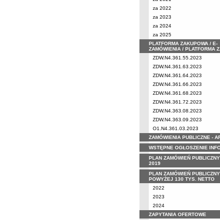
za 2022
za 2023
za 2024
za 2025
PLATFORMA ZAKUPOWA / E-
ZAMÓWIENIA / PLATFORMA 
ZDW.N4.361.55.2023
ZDW.N4.361.63.2023
ZDW.N4.361.64.2023
ZDW.N4.361.66.2023
ZDW.N4.361.68.2023
ZDW.N4.361.72.2023
ZDW.N4.363.08.2023
ZDW.N4.363.09.2023
O1.N4.361.03.2023
ZAMÓWIENIA PUBLICZNE - 
WSTĘPNE OGŁOSZENIE INF
PLAN ZAMÓWIEŃ PUBLICZNY
2019
PLAN ZAMÓWIEŃ PUBLICZNY
POWYŻEJ 130 TYS. NETTO
2022
2023
2024
ZAPYTANIA OFERTOWE