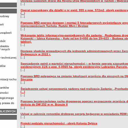
Dostawa sadzonek drzew dla Rejonu Dróg Wojewódzkich w Tucholi i Wąbrzeź
[...]
Operat szacunkowy dla działki o nr ewid. 955 o pow. 572m2, obręb ewidenc
(...)
ebudowy
[...]
Poprawa BRD poprzez dostawę i montaż 5 fotoradarowych wyświetlaczy prę
zeń
miejscowościach Tuchola, Rudzki Młyn i Bysław
[...]
 urządzeń
Wykonanie tablic informacyjno-pamiątkowych dla zadania: „Rozbudowa drog
Kujawski – Izbica Kujawska – Koło od km 0+000 do km 29+023 – Budowa ob
obót
tablice).
[...]
obiektu
 innych
Dostawa słupków prowadzących dla jednostek administrowanych przez Zar
Bydgoszczy w 2022 r.
[...]
y technicznej
Sporządzenie opinii o wartości nieruchomości – w formie operatu szacunkow
zdów
ewidencyjnym 31/6 o pow. 0,0565 ha, obręb ewidencyjny Lubraniec Parcele, g
[...]
Poprawa BRD polegająca na zmianie lokalizacji przejścia dla pieszych na DW
nizacji ruchu
Stycznia
[...]
stanków
Świadczenie usługi sprawowania nadzoru nad realizacją Zadania: „Przebudo
[...]
zności
[...]
logicznego
Poprawa bezpieczeństwa ruchu drogowego poprzez wyznaczenie przejścia d
ię prawa do
dojścia do DW 252 w m. Brzezie II
[...]
BLICZNYCH
Usługi w zakresie remontów drobnego sprzętu będącego w posiadaniu RDW w
[...]
Projekt podziału nieruchomości - obręb Kolonia Dębice
[...]