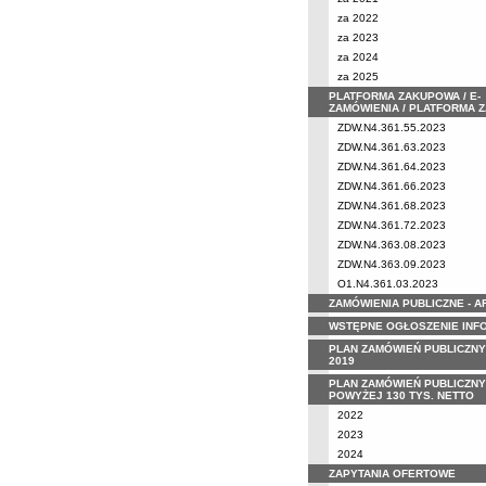
za 2022
za 2023
za 2024
za 2025
PLATFORMA ZAKUPOWA / E-
ZAMÓWIENIA / PLATFORMA 
ZDW.N4.361.55.2023
ZDW.N4.361.63.2023
ZDW.N4.361.64.2023
ZDW.N4.361.66.2023
ZDW.N4.361.68.2023
ZDW.N4.361.72.2023
ZDW.N4.363.08.2023
ZDW.N4.363.09.2023
O1.N4.361.03.2023
ZAMÓWIENIA PUBLICZNE - 
WSTĘPNE OGŁOSZENIE INF
PLAN ZAMÓWIEŃ PUBLICZNY
2019
PLAN ZAMÓWIEŃ PUBLICZNY
POWYŻEJ 130 TYS. NETTO
2022
2023
2024
ZAPYTANIA OFERTOWE