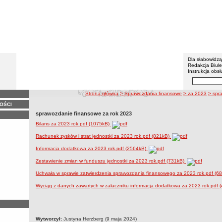
BIP - Z
Menu dodatko
Dla słabowidz
Redakcja Biul
Instrukcja obsł
Wyszukiwarka 
Szukaj
ścieżka nawigacji
Strona główna
> Sprawozdania finansowe
> za 2023
> spr
OŚCI
sprawozdanie finansowe za rok 2023
Bilans za 2023 rok.pdf (1075kB)
Rachunek zysków i strat jednostki za 2023 rok.pdf (821kB)
Informacja dodatkowa za 2023 rok.pdf (2564kB)
Zestawienie zmian w funduszu jednostki za 2023 rok.pdf (731kB)
Uchwała w sprawie zatwierdzenia sprawozdania finansowego za 2023 rok.pdf (6
Wyciąg z danych zawartych w załaczniku informacja dodatkowa za 2023 rok.pdf 
metryczka
Wytworzył:
Justyna Herzberg (9 maja 2024)