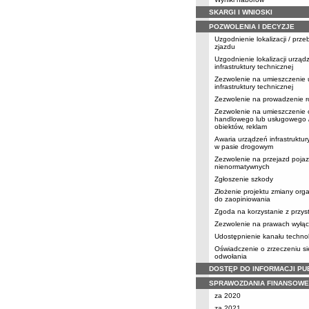
SKARGI I WNIOSKI
POZWOLENIA I DECYZJE
Uzgodnienie lokalizacji / prz
zjazdu
Uzgodnienie lokalizacji urząd
infrastruktury technicznej
Zezwolenie na umieszczenie
infrastruktury technicznej
Zezwolenie na prowadzenie r
Zezwolenie na umieszczenie 
handlowego lub usługowego /
obiektów, reklam
Awaria urządzeń infrastruktur
w pasie drogowym
Zezwolenie na przejazd poja
nienormatywnych
Zgłoszenie szkody
Złożenie projektu zmiany orga
do zaopiniowania
Zgoda na korzystanie z przy
Zezwolenie na prawach wyłąc
Udostępnienie kanału techno
Oświadczenie o zrzeczeniu s
odwołania
DOSTĘP DO INFORMACJI PU
SPRAWOZDANIA FINANSOWE
za 2020
za 2021