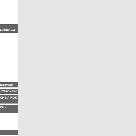
ZAKUPOWA
ARCHIWUM
ORMACYJNE
CH NA ROK
CH -