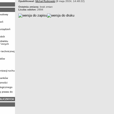
Opublikował:
Michał Rutkowski
(9 maja 2024, 14:48:22)
Ostatnia zmiana:
brak zmian
Liczba odsłon:
2694
ebudowy
zeń
 urządzeń
obót
obiektu
 innych
y technicznej
zdów
nizacji ruchu
stanków
zności
logicznego
ię prawa do
BLICZNYCH