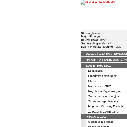
Strona główna
Mapa Biuletynu
Rejestr zmian treści
Statystyki oglądalności
Dziennik Ustaw
Monitor Polski
DEKLARACJA DOSTĘPNOŚCI
Menu
RAPORT O STANIE DOSTĘPN
ZDW BYDGOSZCZ
Lokalizacja
Przedmiot działalności
Statut
Nadzór nad ZDW
Regulamin Organizacyjny
Struktura organizacyjna
Schemat organizacyjny
Inspektor Ochrony Danych
Zgłoszenia zewnętrzne
PRACA W ZDW
Ogłoszenia o pracę
Wyniki naborów