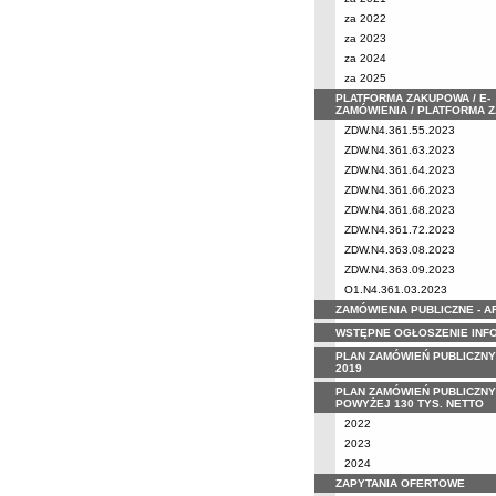
za 2022
za 2023
za 2024
za 2025
PLATFORMA ZAKUPOWA / E-
ZAMÓWIENIA / PLATFORMA 
ZDW.N4.361.55.2023
ZDW.N4.361.63.2023
ZDW.N4.361.64.2023
ZDW.N4.361.66.2023
ZDW.N4.361.68.2023
ZDW.N4.361.72.2023
ZDW.N4.363.08.2023
ZDW.N4.363.09.2023
O1.N4.361.03.2023
ZAMÓWIENIA PUBLICZNE - 
WSTĘPNE OGŁOSZENIE INF
PLAN ZAMÓWIEŃ PUBLICZNY
2019
PLAN ZAMÓWIEŃ PUBLICZNY
POWYŻEJ 130 TYS. NETTO
2022
2023
2024
ZAPYTANIA OFERTOWE