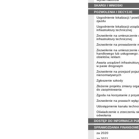
SKARGI I WNIOSKI
POZWOLENIA I DECYZJE
Uzgodnienie lokalizacji / prz
zjazdu
Uzgodnienie lokalizacji urząd
infrastruktury technicznej
Zezwolenie na umieszczenie
infrastruktury technicznej
Zezwolenie na prowadzenie r
Zezwolenie na umieszczenie 
handlowego lub usługowego /
obiektów, reklam
Awaria urządzeń infrastruktur
w pasie drogowym
Zezwolenie na przejazd poja
nienormatywnych
Zgłoszenie szkody
Złożenie projektu zmiany orga
do zaopiniowania
Zgoda na korzystanie z przy
Zezwolenie na prawach wyłąc
Udostępnienie kanału techno
Oświadczenie o zrzeczeniu s
odwołania
DOSTĘP DO INFORMACJI PU
SPRAWOZDANIA FINANSOWE
za 2020
za 2021