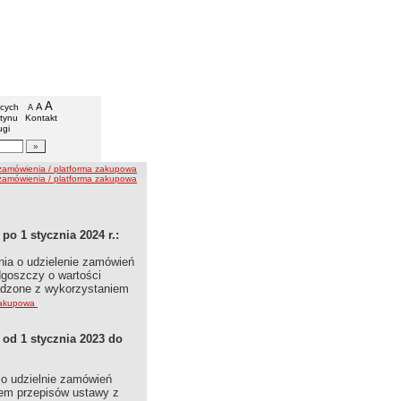
arząd Dróg Wojewódzkich w Bydgoszczy
we
A
powiększ czcionkę
A
standardowy rozmiar czcionki
ących
A
pomniejsz czcionkę
etynu
Kontakt
ugi
artykułów
-zamówienia / platforma zakupowa
zamówienia / platforma zakupowa
o 1 stycznia 2024 r.:
nia o udzielenie zamówień
goszczy o wartości
wadzone z wykorzystaniem
zakupowa
od 1 stycznia 2023 do
o udzielnie zamówień
em przepisów ustawy z