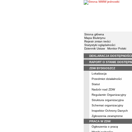
Strona główna
Mapa Biuletynu
Rejestr zmian treści
Statystyki oglądalności
Dziennik Ustaw
Monitor Polski
DEKLARACJA DOSTĘPNOŚCI
Menu
RAPORT O STANIE DOSTĘPN
ZDW BYDGOSZCZ
Lokalizacja
Przedmiot działalności
Statut
Nadzór nad ZDW
Regulamin Organizacyjny
Struktura organizacyjna
Schemat organizacyjny
Inspektor Ochrony Danych
Zgłoszenia zewnętrzne
PRACA W ZDW
Ogłoszenia o pracę
Wyniki naborów