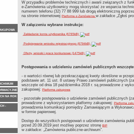
W przypadku problemów technicznych i awarii związanych z fu
e-Zamówienia użytkownicy mogą skorzystać ze wsparcia techn
numerem telefonu (32) 77 88 999 lub drogą elektroniczną poprze
na stronie internetowej
w zakładce „Zgłoś pro
Platforma e-Zamówienia
W załączeniu wybrane instrukcje:
ZAKUPOWA
Zakładanie konta użytkownika (6765kB)
Podpisywanie wniosku rejestracyjnego (6794kB)
Oferty, wnioski i prace konkursowe (1475kB)
Postępowania o udzieleniu zamówień publicznych wszczęte d
- o wartości równej lub przekraczającej kwoty określone w prze
podstawie art. 11 ust. 8 ustawy Prawo zamówień publicznych (za
ARCHIWUM
wszczęte od dnia 18 października 2018 r. są prowadzone z wyko
zakupowej:
Platforma zakupowa
ORMACYJNE
CH NA ROK
- pozostałe postępowania o udzielenie zamówień publicznych (z
prowadzone z wykorzystaniem platformy zakupowej:
Platforma za
CH -
prowadzenia komunikacji pomiędzy Zamawiającym a Wykonawcą,
w formie papierowej.
Dostęp do wszystkich postępowań o udzielenie zamówienia pub
przed 20.09.2019 jest możliwy poprzez stronę
BIP
w zakładce: „Zamówienia publiczne-archiwum”.