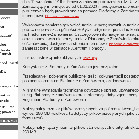
dnia 11 września 2019 r. Prawo zamówień publicznych (Dz. U. z 
Zamawiający informuje, że od 01.01.2023 r. postępowania o udz
publicznych będą prowadzone za pomocą Platformy e-Zamówienia
internetowej
Platforma e-Zamówienia
ebudowy
Wykonawca zamierzający wziąć udział w postępowaniu o udziel
zeń
publicznego (w szczególności złożyć ofertę) musi posiadać ko
na Platformie e-Zamówienia. Szczegółowe informacje na temat 
 urządzeń
oraz zasady i warunki korzystania z Platformy e-Zamówienia ok
e-Zamówienia, dostępny na stronie internetowej
Platforma e-Zamówi
obót
zamieszczone w zakładce „Centrum Pomocy”.
obiektu
 innych
Link do instrukcji interaktywnych:
Instrukcja
y technicznej
Korzystanie z Platformy e-Zamówienia jest bezpłatne.
zdów
Przeglądanie i pobieranie publicznej treści dokumentacji postę
posiadania konta na Platformie e-Zamówienia, ani logowania.
nizacji ruchu
Minimalne wymagania techniczne dotyczące sprzętu używanego 
usług Platformy e-Zamówienia oraz informacje dotyczące specyfi
stanków
Regulamin Platformy e-Zamówienia.
zności
logicznego
Maksymalny rozmiar plików przesyłanych za pośrednictwem „For
ię prawa do
wynosi 150 MB (wielkość ta dotyczy plików przesyłanych jako za
formularza).
BLICZNYCH
Maksymalny łączny rozmiar plików stanowiących ofertę lub skład
250 MB.