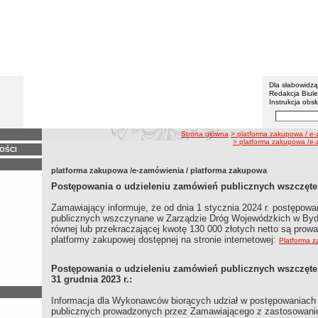
BIP - Z
Menu dodatko
Dla słabowidz
Redakcja Biul
Instrukcja obsł
Wyszukiwarka 
Szukaj
ścieżka nawigacji
Strona główna
> platforma zakupowa / e
> platforma zakupowa /e-
OŚCI
platforma zakupowa /e-zamówienia / platforma zakupowa
Postępowania o udzieleniu zamówień publicznych wszczęte p
Zamawiający informuje, że od dnia 1 stycznia 2024 r. postępowa
publicznych wszczynane w Zarządzie Dróg Wojewódzkich w Byd
równej lub przekraczającej kwotę 130 000 złotych netto są pro
platformy zakupowej dostępnej na stronie internetowej:
Platforma 
Postępowania o udzieleniu zamówień publicznych wszczęte 
31 grudnia 2023 r.:
Informacja dla Wykonawców biorących udział w postępowaniach 
publicznych prowadzonych przez Zamawiającego z zastosowani