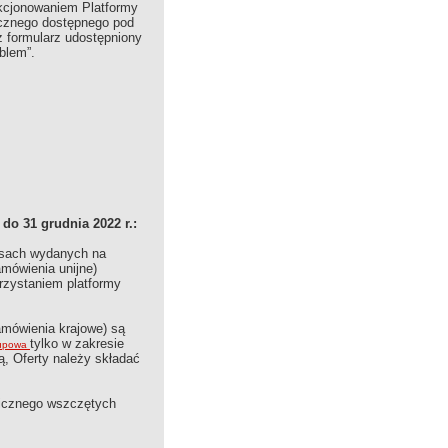
nkcjonowaniem Platformy
icznego dostępnego pod
z formularz udostępniony
blem”.
o 31 grudnia 2022 r.:
pisach wydanych na
mówienia unijne)
rzystaniem platformy
amówienia krajowe) są
tylko w zakresie
kupowa
 Oferty należy składać
licznego wszczętych