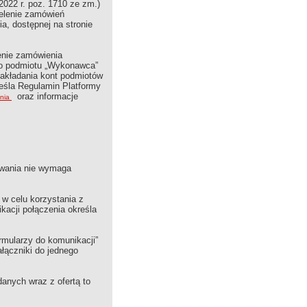
2022 r. poz. 1710 ze zm.)
ielenie zamówień
, dostępnej na stronie
enie zamówienia
nto podmiotu „Wykonawca”
zakładania kont podmiotów
reśla Regulamin Platformy
oraz informacje
enia
powania nie wymaga
w celu korzystania z
kacji połączenia określa
mularzy do komunikacji”
łączniki do jednego
anych wraz z ofertą to