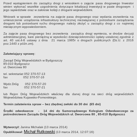
Statut
Przed wystąpieniem do zarządcy drogi z wnioskiem o zajęcie pasa drogowego Inwestor
winien wykonać wszelkie uzgodnienia dotyczące lokalizacji inwestycji w pasie drogowym i
jego sąsiedztwie oraz w zakresie kolizji z drogami wojewódzkimi.
Nadzór nad ZDW
Wniosek w sprawie zezwolenia na zajęcie pasa drogowego oraz wydania zezwolenia na
Regulamin Organizacyjny
umieszczenie urządzenia infrastruktury technicznej niezwiązanej z potrzebami zarządzania
drogami lub potrzebami ruchu drogowego należy złożyć u zarządcy drogi z co najmniej
Struktura organizacyjna
miesięcznym wypowiedzeniem.
Za zajęcie pasa drogowego bez zezwolenia zarządca drogi wymierza, w drodze decyzji
Schemat organizacyjny
administracyjnej, kare pieniężną w wysokości dziesięciokrotności opłaty ustalonej zgodnie z
art. 40 ust.4-6 ustawy z dnia 21 marca 1985r o drogach publicznych (Dz.U. z 2016
Inspektor Ochrony Danych
poz.1440 z późn.zm).
Zgłoszenia zewnętrzne
Załatwiający sprawę:
PRACA W ZDW
Zarząd Dróg Wojewódzkich w Bydgoszczy
Ogłoszenia o pracę
85-010 Bydgoszcz
ul. Dworcowa 80
Wyniki naborów
tel. sekretariat 052 370-57-13
fax 052 370-57-16
SKARGI I WNIOSKI
Wydz.Dróg 052 370-57-20
POZWOLENIA I DECYZJE
fax 052 370-57-21
Uzgodnienie lokalizacji / przebudowy zjazdu
lub Rejon Dróg Wojewódzkich właściwy dla danej drogi na sieci dróg wojewódzkich
Województwa Kujawsko-Pomorskiego.
Uzgodnienie lokalizacji urządzeń infrastruktury technicznej
Termin załatwienia spraw – bez zbędnej zwłoki do 30 dni (65 dni)
Zezwolenie na umieszczenie urządzeń infrastruktury technicznej
Środki odwoławcze - 14 dni do Samorządowego Kolegium Odwoławczego za
pośrednictwem Zarządu Dróg Wojewódzkich ul. Dworcowa 80 , 85-010 Bydgoszcz
Zezwolenie na prowadzenie robót
Zezwolenie na umieszczenie obiektu handlowego lub usługowego /
metryczka
Wytworzył:
Janina Michalak (13 marca 2014)
innych obiektów, reklam
Michał Rutkowski
Opublikował:
(13 marca 2014, 12:07:16)