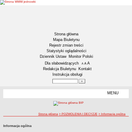
Strona główna
Mapa Biuletynu
Rejestr zmian treści
Statystyki oglądalności
Dziennik Ustaw
Monitor Polski
Menu dodatkowe
Dla słabowidzących
A
powiększ czcionkę
A
standardowy rozmiar czcionki
A
pomniejsz czcionkę
Redakcja Biuletynu
Kontakt
Instrukcja obsługi
Wyszukiwarka artykułów
Szukaj
MENU
Menu
DEKLARACJA DOSTĘPNOŚCI
RAPORT O STANIE DOSTĘPNOŚCI
ZDW BYDGOSZCZ
ścieżka nawigacji
Strona główna
> POZWOLENIA I DECYZJE
> Informacja ogólna
Lokalizacja
Informacja ogólna
Przedmiot działalności