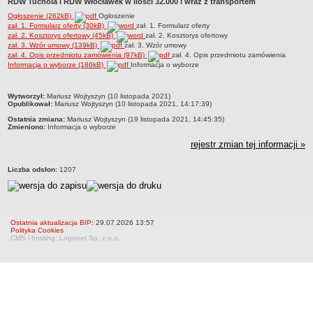
RDW Tuchola i RDW Włocławek w ilości 32.000 l wraz z transportem
Statut
Ogłoszenie (262kB)
Ogłoszenie
Nadzór nad ZDW
zał. 1. Formularz oferty (30kB)
zał. 1. Formularz oferty
zał. 2. Kosztorys ofertowy (45kB)
zał. 2. Kosztorys ofertowy
Regulamin Organizacyjny
zał. 3. Wzór umowy (139kB)
zał. 3. Wzór umowy
zał. 4. Opis przedmiotu zamówienia (97kB)
zał. 4. Opis przedmiotu zamówienia
Struktura organizacyjna
Informacja o wyborze (186kB)
Informacja o wyborze
Schemat organizacyjny
metryczka
Inspektor Ochrony Danych
Wytworzył:
Mariusz Wojtyszyn (10 listopada 2021)
Opublikował:
Mariusz Wojtyszyn (10 listopada 2021, 14:17:39)
Zgłoszenia zewnętrzne
Ostatnia zmiana:
Mariusz Wojtyszyn (19 listopada 2021, 14:45:35)
Zmieniono:
Informacja o wyborze
PRACA W ZDW
rejestr zmian tej informacji »
Ogłoszenia o pracę
Wyniki naborów
Liczba odsłon:
1207
SKARGI I WNIOSKI
POZWOLENIA I DECYZJE
Uzgodnienie lokalizacji / przebudowy zjazdu
Ostatnia aktualizacja BIP:
29.07.2026 13:57
Uzgodnienie lokalizacji urządzeń infrastruktury technicznej
Polityka Cookies
CMS i hosting: Logonet Sp. z o.o.
Zezwolenie na umieszczenie urządzeń infrastruktury technicznej
Zezwolenie na prowadzenie robót
Zezwolenie na umieszczenie obiektu handlowego lub usługowego /
innych obiektów, reklam