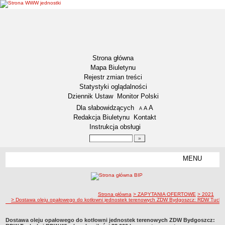
Strona główna
Mapa Biuletynu
Rejestr zmian treści
Statystyki oglądalności
Dziennik Ustaw
Monitor Polski
Menu dodatkowe
Dla słabowidzących
A
powiększ czcionkę
A
standardowy rozmiar czcionki
A
pomniejsz czcionkę
Redakcja Biuletynu
Kontakt
Instrukcja obsługi
Wyszukiwarka artykułów
Szukaj
MENU
Menu
DEKLARACJA DOSTĘPNOŚCI
RAPORT O STANIE DOSTĘPNOŚCI
ZDW BYDGOSZCZ
ścieżka nawigacji
Strona główna
> ZAPYTANIA OFERTOWE
> 2021
> Dostawa oleju opałowego do kotłowni jednostek terenowych ZDW Bydgoszcz: RDW Tuchola 
Lokalizacja
Przedmiot działalności
Dostawa oleju opałowego do kotłowni jednostek terenowych ZDW Bydgoszcz: