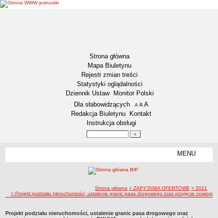
Strona główna
Mapa Biuletynu
Rejestr zmian treści
Statystyki oglądalności
Dziennik Ustaw
Monitor Polski
Menu dodatkowe
Dla słabowidzących
A
powiększ czcionkę
A
standardowy rozmiar czcionki
A
pomniejsz czcionkę
Redakcja Biuletynu
Kontakt
Instrukcja obsługi
Wyszukiwarka artykułów
Szukaj
MENU
Menu
DEKLARACJA DOSTĘPNOŚCI
RAPORT O STANIE DOSTĘPNOŚCI
ZDW BYDGOSZCZ
ścieżka nawigacji
Strona główna
> ZAPYTANIA OFERTOWE
> 2021
> Projekt podziału nieruchomości, ustalenie granic pasa drogowego oraz przyjęcie nowego 
Lokalizacja
Przedmiot działalności
Projekt podziału nieruchomości, ustalenie granic pasa drogowego oraz