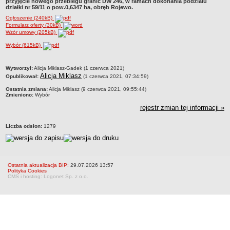
przyjęcie nowego przebiegu granic DW 246, w ramach dokonania podziału
Statut
działki nr 59/11 o pow.0,6347 ha, obręb Rojewo.
Nadzór nad ZDW
Ogłoszenie (240kB)
Formularz oferty (30kB)
Regulamin Organizacyjny
Wzór umowy (205kB)
Struktura organizacyjna
Wybór (615kB)
Schemat organizacyjny
metryczka
Wytworzył:
Alicja Miklasz-Gadek (1 czerwca 2021)
Inspektor Ochrony Danych
Alicja Miklasz
Opublikował:
(1 czerwca 2021, 07:34:59)
Zgłoszenia zewnętrzne
Ostatnia zmiana:
Alicja Miklasz (9 czerwca 2021, 09:55:44)
Zmieniono:
Wybór
PRACA W ZDW
Ogłoszenia o pracę
rejestr zmian tej informacji »
Wyniki naborów
Liczba odsłon:
1279
SKARGI I WNIOSKI
POZWOLENIA I DECYZJE
Uzgodnienie lokalizacji / przebudowy zjazdu
Ostatnia aktualizacja BIP:
29.07.2026 13:57
Uzgodnienie lokalizacji urządzeń infrastruktury technicznej
Polityka Cookies
CMS i hosting: Logonet Sp. z o.o.
Zezwolenie na umieszczenie urządzeń infrastruktury technicznej
Zezwolenie na prowadzenie robót
Zezwolenie na umieszczenie obiektu handlowego lub usługowego /
innych obiektów, reklam