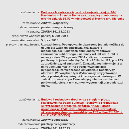
zamówienie na:
Budowa chodnika w ciągu drogi wojewódzkiej nr 244
Kamieniec – Strzelce Dolne wraz z zatoką autobusową na
terenie działek 163/2 w miejscowości Mochle gm. Sicienko
zamawiający:
ZDW w Bydgoszczy
tryb zamówienia:
przetar nieograniczony
nr sprawy:
ZDW.N4.361.13.2013
szacunkowa wartość:
poniżej 5 000 000 €
termin składania ofert:
5 lipca 2013
przyczyna unieważnienia:
Uzasadnienie: Postępowanie obarczone jest niemożliwą do
usunięcia wadą uniemożliwiającą zawarcie
niepodlegającej unieważnieniu umowy w sprawie
zamówienia publicznego – na mocy art. 93 ust. 1 pkt. 7
ustawy z dnia 29 stycznia 2004 r. - Prawo zamówień
publicznych (tekst jednolity Dz. U. z 2010r. Nr 113, poz.759
ze z późniejszymi zmianami). Zamawiający informuje iż w
pliku „dokumentacja” na stronie www.bip.zdw-
bydgoszcz.pl zamieszczono omyłkowo 2 Kosztorysy
ofertowe. W związku z tym Wykonawcy przygotowując
oferty posłużyli się różnymi kosztorysami ofertowymi. W
związku z powyższym Zamawiający nie ma możliwości
porównania ofert, a tym samym wyboru najkorzystniejszej
oferty.
zamówienie na:
Budowa i rozbudowa drogi wraz z ciągiem pieszo-
rowerowym na trasie Sulnowo - Sulnówko i rozbudowa
skrzyżowania z drogą wojewódzką nr 239 i drogą
powiatową nr 1249 C w Sulnowie – etap I - rozbudowa
skrzyżowania drogi wojewódzkiej nr 239 od km 31+402 do
km 31+597 (RONDO)
zamawiający:
ZDW w Bydgoszczy
tryb zamówienia:
przetarg nieograniczony
nr sprawy:
ZDW.N4.361.14.2013