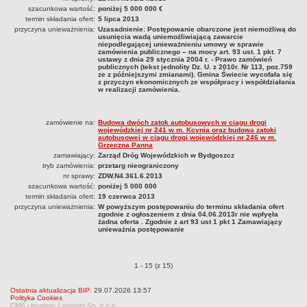
szacunkowa wartość:
poniżej 5 000 000 €
termin składania ofert:
5 lipca 2013
przyczyna unieważnienia:
Uzasadnienie: Postępowanie obarczone jest niemożliwą do
usunięcia wadą uniemożliwiającą zawarcie
niepodlegającej unieważnieniu umowy w sprawie
zamówienia publicznego – na mocy art. 93 ust. 1 pkt. 7
ustawy z dnia 29 stycznia 2004 r. - Prawo zamówień
publicznych (tekst jednolity Dz. U. z 2010r. Nr 113, poz.759
ze z późniejszymi zmianami). Gmina Świecie wycofała się
z przyczyn ekonomicznych ze współpracy i współdziałania
w realizacji zamówienia.
zamówienie na:
Budowa dwóch zatok autobusowych w ciągu drogi
wojewódzkiej nr 241 w m. Kcynia oraz budowa zatoki
autobusowej w ciągu drogi wojewódzkiej nr 246 w m.
Grzeczna Panna
zamawiający:
Zarząd Dróg Wojewódzkich w Bydgoszcz
tryb zamówienia:
przetarg nieograniczony
nr sprawy:
ZDW.N4.361.6.2013
szacunkowa wartość:
poniżej 5 000 000
termin składania ofert:
19 czerwca 2013
przyczyna unieważnienia:
W powyższym postępowaniu do terminu składania ofert
zgodnie z ogłoszeniem z dnia 04.06.2013r nie wpłyęła
żadna oferta . Zgodnie z art 93 ust 1 pkt 1 Zamawiający
unieważnia postępowanie
Zamówienia publiczne o pozycjach
1 - 15 (z 15)
Ostatnia aktualizacja BIP:
29.07.2026 13:57
Polityka Cookies
CMS i hosting: Logonet Sp. z o.o.