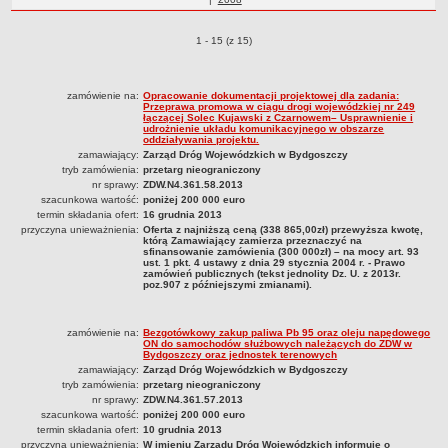
Statut
roku
Nadzór nad ZDW
Zamówienia publiczne o pozycjach
1 - 15 (z 15)
Regulamin Organizacyjny
Struktura organizacyjna
zamówienie na:
Opracowanie dokumentacji projektowej dla zadania:
Przeprawa promowa w ciągu drogi wojewódzkiej nr 249
Schemat organizacyjny
łączącej Solec Kujawski z Czarnowem– Usprawnienie i
udrożnienie układu komunikacyjnego w obszarze
Inspektor Ochrony Danych
oddziaływania projektu.
zamawiający:
Zarząd Dróg Wojewódzkich w Bydgoszczy
Zgłoszenia zewnętrzne
tryb zamówienia:
przetarg nieograniczony
nr sprawy:
ZDW.N4.361.58.2013
PRACA W ZDW
szacunkowa wartość:
poniżej 200 000 euro
Ogłoszenia o pracę
termin składania ofert:
16 grudnia 2013
przyczyna unieważnienia:
Oferta z najniższą ceną (338 865,00zł) przewyższa kwotę,
Wyniki naborów
którą Zamawiający zamierza przeznaczyć na
sfinansowanie zamówienia (300 000zł) – na mocy art. 93
SKARGI I WNIOSKI
ust. 1 pkt. 4 ustawy z dnia 29 stycznia 2004 r. - Prawo
zamówień publicznych (tekst jednolity Dz. U. z 2013r.
POZWOLENIA I DECYZJE
poz.907 z późniejszymi zmianami).
Uzgodnienie lokalizacji / przebudowy zjazdu
Uzgodnienie lokalizacji urządzeń infrastruktury technicznej
zamówienie na:
Bezgotówkowy zakup paliwa Pb 95 oraz oleju napędowego
ON do samochodów służbowych należących do ZDW w
Zezwolenie na umieszczenie urządzeń infrastruktury technicznej
Bydgoszczy oraz jednostek terenowych
zamawiający:
Zarząd Dróg Wojewódzkich w Bydgoszczy
Zezwolenie na prowadzenie robót
tryb zamówienia:
przetarg nieograniczony
nr sprawy:
ZDW.N4.361.57.2013
Zezwolenie na umieszczenie obiektu handlowego lub usługowego /
szacunkowa wartość:
poniżej 200 000 euro
innych obiektów, reklam
termin składania ofert:
10 grudnia 2013
przyczyna unieważnienia:
W imieniu Zarządu Dróg Wojewódzkich informuję o