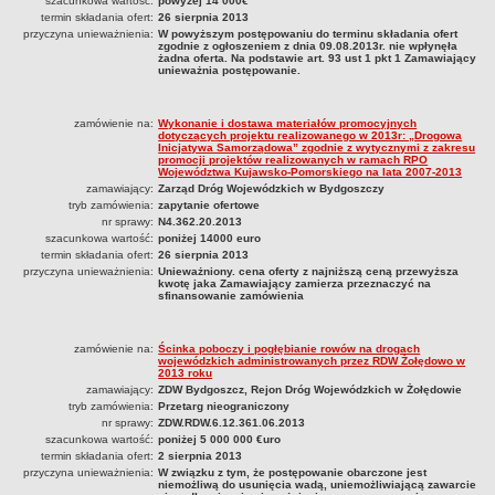
szacunkowa wartość:
powyżej 14 000€
termin składania ofert:
26 sierpnia 2013
przyczyna unieważnienia:
W powyższym postępowaniu do terminu składania ofert
zgodnie z ogłoszeniem z dnia 09.08.2013r. nie wpłynęła
żadna oferta. Na podstawie art. 93 ust 1 pkt 1 Zamawiający
unieważnia postępowanie.
zamówienie na:
Wykonanie i dostawa materiałów promocyjnych
dotyczących projektu realizowanego w 2013r: „Drogowa
Inicjatywa Samorządowa” zgodnie z wytycznymi z zakresu
promocji projektów realizowanych w ramach RPO
Województwa Kujawsko-Pomorskiego na lata 2007-2013
zamawiający:
Zarząd Dróg Wojewódzkich w Bydgoszczy
tryb zamówienia:
zapytanie ofertowe
nr sprawy:
N4.362.20.2013
szacunkowa wartość:
poniżej 14000 euro
termin składania ofert:
26 sierpnia 2013
przyczyna unieważnienia:
Unieważniony. cena oferty z najniższą ceną przewyższa
kwotę jaka Zamawiający zamierza przeznaczyć na
sfinansowanie zamówienia
zamówienie na:
Ścinka poboczy i pogłębianie rowów na drogach
wojewódzkich administrowanych przez RDW Żołędowo w
2013 roku
zamawiający:
ZDW Bydgoszcz, Rejon Dróg Wojewódzkich w Żołędowie
tryb zamówienia:
Przetarg nieograniczony
nr sprawy:
ZDW.RDW.6.12.361.06.2013
szacunkowa wartość:
poniżej 5 000 000 €uro
termin składania ofert:
2 sierpnia 2013
przyczyna unieważnienia:
W związku z tym, że postępowanie obarczone jest
niemożliwą do usunięcia wadą, uniemożliwiającą zawarcie