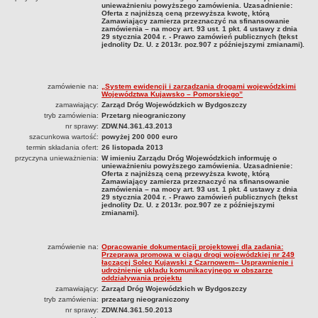
Awaria urządzeń infrastruktury technicznej w pasie drogowym
unieważnieniu powyższego zamówienia. Uzasadnienie:
Oferta z najniższą ceną przewyższa kwotę, którą
Zezwolenie na przejazd pojazdów nienormatywnych
Zamawiający zamierza przeznaczyć na sfinansowanie
zamówienia – na mocy art. 93 ust. 1 pkt. 4 ustawy z dnia
Zgłoszenie szkody
29 stycznia 2004 r. - Prawo zamówień publicznych (tekst
jednolity Dz. U. z 2013r. poz.907 z późniejszymi zmianami).
Złożenie projektu zmiany organizacji ruchu do zaopiniowania
Zgoda na korzystanie z przystanków
zamówienie na:
„System ewidencji i zarządzania drogami wojewódzkimi
Zezwolenie na prawach wyłączności
Województwa Kujawsko – Pomorskiego”
zamawiający:
Zarząd Dróg Wojewódzkich w Bydgoszczy
Udostępnienie kanału technologicznego
tryb zamówienia:
Przetarg nieograniczony
nr sprawy:
ZDW.N4.361.43.2013
Oświadczenie o zrzeczeniu się prawa do odwołania
szacunkowa wartość:
powyżej 200 000 euro
DOSTĘP DO INFORMACJI PUBLICZNYCH
termin składania ofert:
26 listopada 2013
przyczyna unieważnienia:
W imieniu Zarządu Dróg Wojewódzkich informuję o
SPRAWOZDANIA FINANSOWE
unieważnieniu powyższego zamówienia. Uzasadnienie:
Oferta z najniższą ceną przewyższa kwotę, którą
za 2020
Zamawiający zamierza przeznaczyć na sfinansowanie
zamówienia – na mocy art. 93 ust. 1 pkt. 4 ustawy z dnia
za 2021
29 stycznia 2004 r. - Prawo zamówień publicznych (tekst
jednolity Dz. U. z 2013r. poz.907 ze z późniejszymi
za 2022
zmianami).
za 2023
zamówienie na:
Opracowanie dokumentacji projektowej dla zadania:
za 2024
Przeprawa promowa w ciągu drogi wojewódzkiej nr 249
łączącej Solec Kujawski z Czarnowem– Usprawnienie i
za 2025
udrożnienie układu komunikacyjnego w obszarze
oddziaływania projektu
PLATFORMA ZAKUPOWA / E-ZAMÓWIENIA / PLATFORMA ZAKUPOWA
zamawiający:
Zarząd Dróg Wojewódzkich w Bydgoszczy
ZDW.N4.361.55.2023
tryb zamówienia:
przeatarg nieograniczony
nr sprawy:
ZDW.N4.361.50.2013