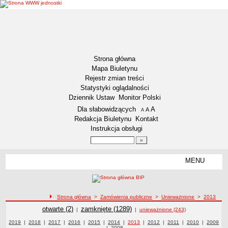
Strona główna
Mapa Biuletynu
Rejestr zmian treści
Statystyki oglądalności
Dziennik Ustaw
Monitor Polski
Menu dodatkowe
Dla słabowidzących
A
powiększ czcionkę
A
standardowy rozmiar czcionki
A
pomniejsz czcionkę
Redakcja Biuletynu
Kontakt
Instrukcja obsługi
Wyszukiwarka artykułów
Szukaj
MENU
Menu
DEKLARACJA DOSTĘPNOŚCI
RAPORT O STANIE DOSTĘPNOŚCI
ZDW BYDGOSZCZ
ścieżka nawigacji
Strona główna
>
Zamówienia publiczne
>
Unieważnione
>
2013
Lokalizacja
Zamówienia publiczne
Zamówienia publiczne
otwarte (2)
Zamówienia publiczne
zamknięte (1289)
Zamówienia publiczne unieważnione z 2013 roku
|
|
unieważnione (243)
Przedmiot działalności
Zamówienia publiczne z roku
2019
|
Zamówienia publiczne z roku
2018
|
Zamówienia publiczne z roku
2017
|
Zamówienia publiczne z roku
2016
|
Zamówienia publiczne z roku
2015
|
Zamówienia publiczne z roku
2014
|
Zamówienia publiczne z roku
2013
|
Zamówienia publiczne z roku
2012
|
2011
Zamówienia publiczne z
|
2010
Zamówienia
|
Zamówie
2009
|
Zamówienia publiczne z roku
2008
publiczne z roku
roku
publiczn