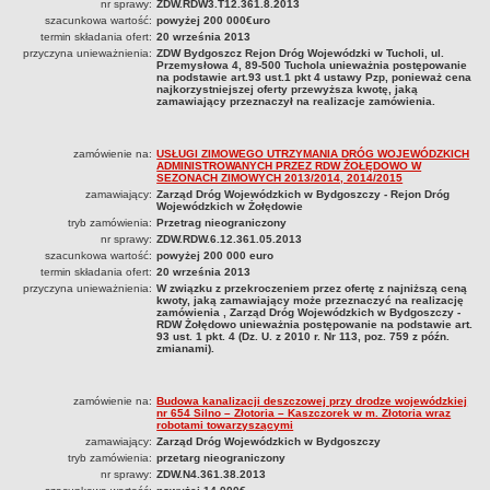
nr sprawy:
ZDW.RDW3.T12.361.8.2013
2023
szacunkowa wartość:
powyżej 200 000€uro
termin składania ofert:
20 września 2013
2024
przyczyna unieważnienia:
ZDW Bydgoszcz Rejon Dróg Wojewódzki w Tucholi, ul.
Przemysłowa 4, 89-500 Tuchola unieważnia postępowanie
2025
na podstawie art.93 ust.1 pkt 4 ustawy Pzp, ponieważ cena
najkorzystniejszej oferty przewyższa kwotę, jaką
OGŁOSZENIA O ZAMIARZE ZAWARCIA UMOWY / ZAWARCIU UMOWY
zamawiający przeznaczył na realizacje zamówienia.
OGŁOSZENIA O SPRZEDAŻY
zamówienie na:
USŁUGI ZIMOWEGO UTRZYMANIA DRÓG WOJEWÓDZKICH
ADMINISTROWANYCH PRZEZ RDW ŻOŁĘDOWO W
SEZONACH ZIMOWYCH 2013/2014, 2014/2015
zamawiający:
Zarząd Dróg Wojewódzkich w Bydgoszczy - Rejon Dróg
Wojewódzkich w Żołędowie
tryb zamówienia:
Przetrag nieograniczony
nr sprawy:
ZDW.RDW.6.12.361.05.2013
szacunkowa wartość:
powyżej 200 000 euro
termin składania ofert:
20 września 2013
przyczyna unieważnienia:
W związku z przekroczeniem przez ofertę z najniższą ceną
kwoty, jaką zamawiający może przeznaczyć na realizację
zamówienia , Zarząd Dróg Wojewódzkich w Bydgoszczy -
RDW Żołędowo unieważnia postępowanie na podstawie art.
93 ust. 1 pkt. 4 (Dz. U. z 2010 r. Nr 113, poz. 759 z późn.
zmianami).
zamówienie na:
Budowa kanalizacji deszczowej przy drodze wojewódzkiej
nr 654 Silno – Złotoria – Kaszczorek w m. Złotoria wraz
robotami towarzyszącymi
zamawiający:
Zarząd Dróg Wojewódzkich w Bydgoszczy
tryb zamówienia:
przetarg nieograniczony
nr sprawy:
ZDW.N4.361.38.2013