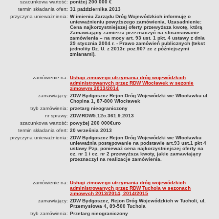
ZDW.N4.361.63.2023
szacunkowa wartość:
poniżej 200 000 €
termin składania ofert:
31 października 2013
ZDW.N4.361.64.2023
przyczyna unieważnienia:
W imieniu Zarządu Dróg Wojewódzkich informuję o
unieważnieniu powyższego zamówienia. Uzasadnienie:
ZDW.N4.361.66.2023
Cena najkorzystniejszej oferty przewyższa kwotę, którą
Zamawiający zamierza przeznaczyć na sfinansowanie
ZDW.N4.361.68.2023
zamówienia – na mocy art. 93 ust. 1 pkt. 4 ustawy z dnia
29 stycznia 2004 r. - Prawo zamówień publicznych (tekst
jednolity Dz. U. z 2013r. poz.907 ze z późniejszymi
ZDW.N4.361.72.2023
zmianami).
ZDW.N4.363.08.2023
ZDW.N4.363.09.2023
zamówienie na:
Usługi zimowego utrzymania dróg wojewódzkich
administrowanych przez RDW Włocławek w sezonie
O1.N4.361.03.2023
zimowym 2013/2014
zamawiający:
ZDW Bydgoszcz Rejon Dróg Wojewódzki we Włocławku ul.
ZAMÓWIENIA PUBLICZNE - ARCHIWUM
Chopina 1, 87-800 Włocławek
tryb zamówienia:
przetarg nieograniczony
WSTĘPNE OGŁOSZENIE INFORMACYJNE
nr sprawy:
ZDW.RDW5.12c.361.9.2013
PLAN ZAMÓWIEŃ PUBLICZNYCH NA ROK 2019
szacunkowa wartość:
powyżej 200 000€uro
termin składania ofert:
20 września 2013
PLAN ZAMÓWIEŃ PUBLICZNYCH - POWYŻEJ 130 TYS. NETTO
przyczyna unieważnienia:
ZDW Bydgoszcz Rejon Dróg Wojewódzki we Włocławku
2022
unieważnia postępowanie na podstawie art.93 ust.1 pkt 4
ustawy Pzp, ponieważ cena najkorzystniejszej oferty na
2023
cz. nr 1 i cz. nr 2 przewyższa kwoty, jakie zamawiający
przeznaczył na realizacje zamówienia.
2024
ZAPYTANIA OFERTOWE
zamówienie na:
Usługi zimowego utrzymania dróg wojewódzkich
2020
administrowanych przez RDW Tuchola w sezonach
zimowych 2013/2014, 2014/2015
2021
zamawiający:
ZDW Bydgoszcz, Rejon Dróg Wojewódzkich w Tucholi, ul.
Przemysłowa 4, 89-500 Tuchola
2022
tryb zamówienia:
Przetarg nieograniczony