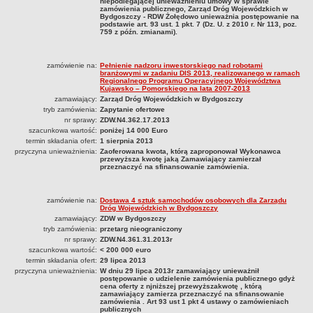
niepodlegającej unieważnieniu umowy w sprawie
zamówienia publicznego, Zarząd Dróg Wojewódzkich w
Bydgoszczy - RDW Żołędowo unieważnia postępowanie na
podstawie art. 93 ust. 1 pkt. 7 (Dz. U. z 2010 r. Nr 113, poz.
759 z późn. zmianami).
zamówienie na:
Pełnienie nadzoru inwestorskiego nad robotami
branżowymi w zadaniu DIS 2013, realizowanego w ramach
Regionalnego Programu Operacyjnego Województwa
Kujawsko – Pomorskiego na lata 2007-2013
zamawiający:
Zarząd Dróg Wojewódzkich w Bydgoszczy
tryb zamówienia:
Zapytanie ofertowe
nr sprawy:
ZDW.N4.362.17.2013
szacunkowa wartość:
poniżej 14 000 Euro
termin składania ofert:
1 sierpnia 2013
przyczyna unieważnienia:
Zaoferowana kwota, którą zaproponował Wykonawca
przewyższa kwotę jaką Zamawiający zamierzał
przeznaczyć na sfinansowanie zamówienia.
zamówienie na:
Dostawa 4 sztuk samochodów osobowych dla Zarządu
Dróg Wojewódzkich w Bydgoszczy
zamawiający:
ZDW w Bydgoszczy
tryb zamówienia:
przetarg nieograniczony
nr sprawy:
ZDW.N4.361.31.2013r
szacunkowa wartość:
< 200 000 euro
termin składania ofert:
29 lipca 2013
przyczyna unieważnienia:
W dniu 29 lipca 2013r zamawiający unieważnił
postępowanie o udzielenie zamówienia publicznego gdyż
cena oferty z njniższej przewyższakwotę , którą
zamawiający zamierza przeznaczyć na sfinansowanie
zamówienia . Art 93 ust 1 pkt 4 ustawy o zamówieniach
publicznych