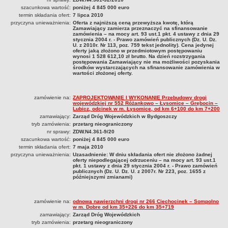
ZDW.N4.361.63.2023
szacunkowa wartość:
poniżej 4 845 000 euro
ZDW.N4.361.64.2023
termin składania ofert:
7 lipca 2010
przyczyna unieważnienia:
Oferta z najniższą ceną przewyższa kwotę, którą
ZDW.N4.361.66.2023
Zamawiający zamierza przeznaczyć na sfinansowanie
zamówienia – na mocy art. 93 ust.1 pkt. 4 ustawy z dnia 29
ZDW.N4.361.68.2023
stycznia 2004 r. - Prawo zamówień publicznych (Dz. U. Dz.
U. z 2010r. Nr 113, poz. 759 tekst jednolity). Cena jedynej
oferty jaką złożono w przedmiotowym postępowaniu
ZDW.N4.361.72.2023
wynosi 1 528 612,10 zł brutto. Na dzień rozstrzygania
postępowania Zamawiający nie ma możliwości pozyskania
ZDW.N4.363.08.2023
środków wystarczających na sfinansowanie zamówienia w
wartości złożonej oferty.
ZDW.N4.363.09.2023
O1.N4.361.03.2023
zamówienie na:
ZAPROJEKTOWANIE I WYKONANIE Przebudowy drogi
wojewódzkiej nr 552 Różankowo – Łysomice – Grębocin –
ZAMÓWIENIA PUBLICZNE - ARCHIWUM
Lubicz, odcinek w m. Łysomice, od km 6+100 do km 7+200
WSTĘPNE OGŁOSZENIE INFORMACYJNE
zamawiający:
Zarząd Dróg Wojewódzkich w Bydgoszczy
tryb zamówienia:
przetarg nieograniczony
PLAN ZAMÓWIEŃ PUBLICZNYCH NA ROK 2019
nr sprawy:
ZDW.N4.361-9/20
PLAN ZAMÓWIEŃ PUBLICZNYCH - POWYŻEJ 130 TYS. NETTO
szacunkowa wartość:
poniżej 4 845 000 euro
2022
termin składania ofert:
7 maja 2010
przyczyna unieważnienia:
Uzasadnienie: W dniu składania ofert nie złożono żadnej
2023
oferty niepodlegającej odrzuceniu – na mocy art. 93 ust.1
pkt. 1 ustawy z dnia 29 stycznia 2004 r. - Prawo zamówień
publicznych (Dz. U. Dz. U. z 2007r. Nr 223, poz. 1655 z
2024
późniejszymi zmianami)
ZAPYTANIA OFERTOWE
2020
zamówienie na:
odnowa nawierzchni drogi nr 266 Ciechocinek – Sompolno
w m. Dobre od km 35+226 do km 35+719
2021
zamawiający:
Zarząd Dróg Wojewódzkich
2022
tryb zamówienia:
przetarg nieograniczony