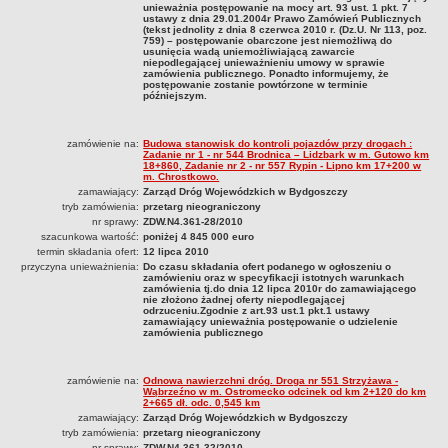
Awaria urządzeń infrastruktury technicznej w pasie drogowym
unieważnia postępowanie na mocy art. 93 ust. 1 pkt. 7
ustawy z dnia 29.01.2004r Prawo Zamówień Publicznych
Zezwolenie na przejazd pojazdów nienormatywnych
(tekst jednolity z dnia 8 czerwca 2010 r. (Dz.U. Nr 113, poz.
759) – postępowanie obarczone jest niemożliwą do
Zgłoszenie szkody
usunięcia wadą uniemożliwiającą zawarcie
niepodlegającej unieważnieniu umowy w sprawie
zamówienia publicznego. Ponadto informujemy, że
Złożenie projektu zmiany organizacji ruchu do zaopiniowania
postępowanie zostanie powtórzone w terminie
późniejszym.
Zgoda na korzystanie z przystanków
Zezwolenie na prawach wyłączności
zamówienie na:
Budowa stanowisk do kontroli pojazdów przy drogach :
Zadanie nr 1 - nr 544 Brodnica – Lidzbark w m. Gutowo km
Udostępnienie kanału technologicznego
18+860, Zadanie nr 2 - nr 557 Rypin - Lipno km 17+200 w
m. Chrostkowo.
Oświadczenie o zrzeczeniu się prawa do odwołania
zamawiający:
Zarząd Dróg Wojewódzkich w Bydgoszczy
DOSTĘP DO INFORMACJI PUBLICZNYCH
tryb zamówienia:
przetarg nieograniczony
nr sprawy:
ZDW.N4.361-28/2010
SPRAWOZDANIA FINANSOWE
szacunkowa wartość:
poniżej 4 845 000 euro
za 2020
termin składania ofert:
12 lipca 2010
przyczyna unieważnienia:
Do czasu składania ofert podanego w ogłoszeniu o
za 2021
zamówieniu oraz w specyfikacji istotnych warunkach
zamówienia tj.do dnia 12 lipca 2010r do zamawiającego
za 2022
nie złożono żadnej oferty niepodlegającej
odrzuceniu.Zgodnie z art.93 ust.1 pkt.1 ustawy
zamawiający unieważnia postępowanie o udzielenie
za 2023
zamówienia publicznego
za 2024
za 2025
zamówienie na:
Odnowa nawierzchni dróg. Droga nr 551 Strzyżawa -
Wąbrzeźno w m. Ostromecko odcinek od km 2+120 do km
PLATFORMA ZAKUPOWA / E-ZAMÓWIENIA / PLATFORMA ZAKUPOWA
2+665 dł. odc. 0,545 km
zamawiający:
Zarząd Dróg Wojewódzkich w Bydgoszczy
ZDW.N4.361.55.2023
tryb zamówienia:
przetarg nieograniczony
nr sprawy:
ZDW.N4.361-32/2010