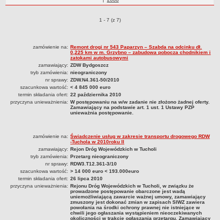
Statut
roku
Nadzór nad ZDW
Zamówienia publiczne o pozycjach
1 - 7 (z 7)
Regulamin Organizacyjny
Struktura organizacyjna
zamówienie na:
Remont drogi nr 543 Paparzyn – Szabda na odcinku dł.
0,225 km w m. Grzybno – zabudowa pobocza chodnikiem i
Schemat organizacyjny
zatokami autobusowymi
zamawiający:
ZDW Bydgoszcz
Inspektor Ochrony Danych
tryb zamówienia:
nieograniczony
nr sprawy:
ZDW.N4.361-50/2010
Zgłoszenia zewnętrzne
szacunkowa wartość:
< 4 845 000 euro
PRACA W ZDW
termin składania ofert:
22 października 2010
przyczyna unieważnienia:
Ogłoszenia o pracę
W postępowaniu na w/w zadanie nie złożono żadnej oferty.
Zamawiający na podstawie art. 1 ust. 1 Ustawy PZP
unieważnia postępowanie.
Wyniki naborów
SKARGI I WNIOSKI
zamówienie na:
Świadczenie usług w zakresie transportu drogowego RDW
POZWOLENIA I DECYZJE
-Tuchola w 2010roku II
Uzgodnienie lokalizacji / przebudowy zjazdu
zamawiający:
Rejon Dróg Wojewódzkich w Tucholi
tryb zamówienia:
Przetarg nieograniczony
Uzgodnienie lokalizacji urządzeń infrastruktury technicznej
nr sprawy:
RDW3.T12.361-3/10
szacunkowa wartość:
> 14 000 euro < 193.000euro
Zezwolenie na umieszczenie urządzeń infrastruktury technicznej
termin składania ofert:
26 lipca 2010
Zezwolenie na prowadzenie robót
przyczyna unieważnienia:
Rejonu Dróg Wojewódzkich w Tucholi, w związku że
prowadzone postępowanie obarczone jest wadą
uniemożliwiającą zawarcie ważnej umowy, zamawiający
Zezwolenie na umieszczenie obiektu handlowego lub usługowego /
zmuszony jest dokonać zmian w zapisach SIWZ zawiera
innych obiektów, reklam
powołania na środki ochrony prawnej nie istniejące w
chwili jego ogłaszania wystąpieniem nieoczekiwanych
okoliczności w trakcie ogłaszania przetargu. Zamawiający