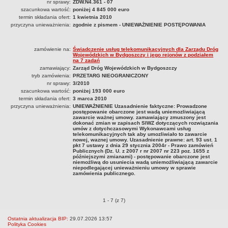
nr sprawy:
ZDW.N4.361 - 07
2023
szacunkowa wartość:
poniżej 4 845 000 euro
termin składania ofert:
1 kwietnia 2010
2024
przyczyna unieważnienia:
zgodnie z pismem - UNIEWAŻNIENIE POSTĘPOWANIA
2025
OGŁOSZENIA O ZAMIARZE ZAWARCIA UMOWY / ZAWARCIU UMOWY
zamówienie na:
Świadczenie usług telekomunikacyjnych dla Zarządu Dróg
Wojewódzkich w Bydgoszczy i jego rejonów z podziałem
OGŁOSZENIA O SPRZEDAŻY
na 7 zadań
zamawiający:
Zarząd Dróg Wojewódzkich w Bydgoszczy
tryb zamówienia:
PRZETARG NIEOGRANICZONY
nr sprawy:
3/2010
szacunkowa wartość:
poniżej 193 000 euro
termin składania ofert:
3 marca 2010
przyczyna unieważnienia:
UNIEWAŻNIENIE Uzasadnienie faktyczne: Prowadzone
postępowanie obarczone jest wadą uniemozliwiającą
zawarcie ważnej umowy. zamawiający zmuszony jest
dokonać zmian w zapisach SIWZ dotyczących rozwiązania
umów z dotychczasowymi Wykonawcami usług
telekomunikacyjnych tak aby umozliwiało to zawarcie
nowej, waznej umowy. Uzasadnienie prawne: art. 93 ust. 1
pkt 7 ustawy z dnia 29 stycznia 2004r - Prawo zamówień
Publicznych (Dz. U. z 2007 r nr 2007 nr 223 poz. 1655 z
późniejszymi zmianami) - postępowanie obarczone jest
niemożliwą do usuniecia wadą uniemożliwiającą zawarcie
niepodlegającej unieważnieniu umowy w sprawie
zamówienia publicznego.
Zamówienia publiczne o pozycjach
1 - 7 (z 7)
Ostatnia aktualizacja BIP:
29.07.2026 13:57
Polityka Cookies