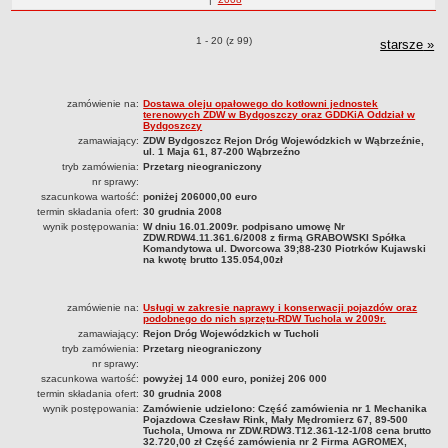
Statut
roku
Nadzór nad ZDW
Zamówienia publiczne o pozycjach
1 - 20 (z 99)
starsze
zam
»
Regulamin Organizacyjny
p
Struktura organizacyjna
zamówienie na:
Dostawa oleju opałowego do kotłowni jednostek
Schemat organizacyjny
terenowych ZDW w Bydgoszczy oraz GDDKiA Oddział w
Bydgoszczy
Inspektor Ochrony Danych
zamawiający:
ZDW Bydgoszcz Rejon Dróg Wojewódzkich w Wąbrzeźnie,
ul. 1 Maja 61, 87-200 Wąbrzeźno
Zgłoszenia zewnętrzne
tryb zamówienia:
Przetarg nieograniczony
nr sprawy:
PRACA W ZDW
szacunkowa wartość:
poniżej 206000,00 euro
Ogłoszenia o pracę
termin składania ofert:
30 grudnia 2008
wynik postępowania:
W dniu 16.01.2009r. podpisano umowę Nr
Wyniki naborów
ZDW.RDW4.11.361.6/2008 z firmą GRABOWSKI Spółka
Komandytowa ul. Dworcowa 39;88-230 Piotrków Kujawski
SKARGI I WNIOSKI
na kwotę brutto 135.054,00zł
POZWOLENIA I DECYZJE
Uzgodnienie lokalizacji / przebudowy zjazdu
zamówienie na:
Usługi w zakresie naprawy i konserwacji pojazdów oraz
podobnego do nich sprzętu-RDW Tuchola w 2009r.
Uzgodnienie lokalizacji urządzeń infrastruktury technicznej
zamawiający:
Rejon Dróg Wojewódzkich w Tucholi
tryb zamówienia:
Przetarg nieograniczony
Zezwolenie na umieszczenie urządzeń infrastruktury technicznej
nr sprawy:
Zezwolenie na prowadzenie robót
szacunkowa wartość:
powyżej 14 000 euro, poniżej 206 000
termin składania ofert:
30 grudnia 2008
Zezwolenie na umieszczenie obiektu handlowego lub usługowego /
wynik postępowania:
Zamówienie udzielono: Część zamówienia nr 1 Mechanika
Pojazdowa Czesław Rink, Mały Mędromierz 67, 89-500
innych obiektów, reklam
Tuchola, Umowa nr ZDW.RDW3.T12.361-12-1/08 cena brutto
32.720,00 zł Część zamówienia nr 2 Firma AGROMEX,