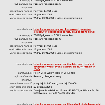
zamawiający:
ZDW Bydgoszcz - RDW Inowrocław
tryb zamówienia:
Przetarg nieograniczony
nr sprawy:
szacunkowa wartość:
Powyżej 14 000 euro
termin składania ofert:
18 grudnia 2008
wynik postępowania:
W dniu 16.01.2009r. udzielono zamówienia
zamówienie na:
Usługi w zakresie napraw i konserwacji pojazdów
silnikowych i podobnego sprzętu oraz podobne usługi
zamawiający:
ZDW Bydgoszcz - RDW Inowrocław
tryb zamówienia:
Przetarg nieograniczony
nr sprawy:
szacunkowa wartość:
Powyżej 14.000 euro
termin składania ofert:
18 grudnia 2008
wynik postępowania:
W dniu 16.01.2009r. udzielono zamówienia
zamówienie na:
Usługi w zakresie konserwacji publicznych instalacji
oswietleniowych i sygnalizatorów dla RDW Tuchola w
2009r
zamawiający:
Rejon Dróg Wojewódzkich w Tucholi
tryb zamówienia:
Przetarg nieograniczony
nr sprawy:
szacunkowa wartość:
powyżej 14 000 euro, poniżej 206 000
termin składania ofert:
18 grudnia 2008
wynik postępowania:
Zamówienia udzielono: Firma - ELBROX, ul.Witosa 7a, 86-
100 Świecie, cena 8.784,00 zł brutto
zamówienie na:
Usługi w zakresie konserwacji instalacji oświetleniowych i