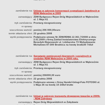
ZDW.N4.361.63.2023
ZDW.N4.361.64.2023
zamówienie na:
Usługa w zakresie konserwacji sygnalizacji świetlnych w
ZDW.N4.361.66.2023
RDW Wąbrzeźno w 2009
zamawiający:
ZDW Bydgoszcz Rejon Dróg Wojewódzkich w Wąbrzeźnie
ZDW.N4.361.68.2023
ul. 1 Maja 61
tryb zamówienia:
Przetarg nieograniczony
ZDW.N4.361.72.2023
nr sprawy:
szacunkowa wartość:
poniżej 206 000,00euro
ZDW.N4.363.08.2023
termin składania ofert:
23 grudnia 2008
ZDW.N4.363.09.2023
wynik postępowania:
Podpisano umowę Nr ZDW.RDW4.12.361.7/2008 w dniu
2.01.2009 z firmą:Zakład Instalatorstwa Elektrycznego
Benedykt Bojanowski ul. Lidzbarska 73 Wybudowanie
O1.N4.361.03.2023
Michałowo 87-300 Brodnica na kwotę brutto30 744zł
ZAMÓWIENIA PUBLICZNE - ARCHIWUM
WSTĘPNE OGŁOSZENIE INFORMACYJNE
zamówienie na:
Sprzątanie pomieszczeń biurowych i socjalnych w
PLAN ZAMÓWIEŃ PUBLICZNYCH NA ROK 2019
siedzibie RDW Wąbrzeźno w 2009 roku.
zamawiający:
ZDW Bydgoszcz Rejon Dróg Wojewódzkich w Wąbrzeźnie
PLAN ZAMÓWIEŃ PUBLICZNYCH - POWYŻEJ 130 TYS. NETTO
ul. 1 Maja 61
2022
tryb zamówienia:
Przetarg nieograniczony
nr sprawy:
2023
szacunkowa wartość:
poniżej 206000,00 euro
termin składania ofert:
22 grudnia 2008
2024
wynik postępowania:
Podpisano umowę z firmą Handel-Usługi-Foto FOTOSKI ul.
1 Maja 26 na kwotę 10 248zł brutto
ZAPYTANIA OFERTOWE
2020
2021
zamówienie na:
Usługi w zakresie transportu drogowego towarów w 2009r.
- RDW Żołędowo
2022
zamawiający:
Rejon Dróg Wojewódzkich w Żołędowie