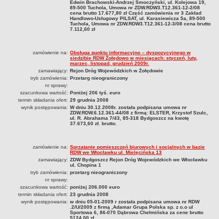
Awaria urządzeń infrastruktury technicznej w pasie drogowym
Edwin Brachowski-Andrzej Smoczyński, ul. Kolejowa 19,
89-500 Tuchola, Umowa nr ZDW.RDW3.T12.361-12-2/08
Zezwolenie na przejazd pojazdów nienormatywnych
cena brutto 17.677,80 zł Część zamówienia nr 3 Zakład
Handlowo-Usługowy PILSAT, ul. Karasiewicza 5a, 89-500
Tuchola, Umowa nr ZDW.RDW3.T12.361-12-3/08 cena brutto
Zgłoszenie szkody
7.112,60 zł
Złożenie projektu zmiany organizacji ruchu do zaopiniowania
Zgoda na korzystanie z przystanków
zamówienie na:
Obsługa punktu informacyjno – dyspozycyjnego w
siedzibie RDW Żołędowo w miesiącach: styczeń, luty,
Zezwolenie na prawach wyłączności
marzec, listopad, grudzień 2009r.
zamawiający:
Rejon Dróg Wojewódzkich w Żołędowie
Udostępnienie kanału technologicznego
tryb zamówienia:
Przetarg nieograniczony
nr sprawy:
Oświadczenie o zrzeczeniu się prawa do odwołania
szacunkowa wartość:
Poniżej 206 tyś. euro
termin składania ofert:
29 grudnia 2008
DOSTĘP DO INFORMACJI PUBLICZNYCH
wynik postępowania:
W dniu 30.12.2008r. została podpisana umowa nr
SPRAWOZDANIA FINANSOWE
ZDW.RDW.6.12.361-44/08 z firmą: ELSTER, Krzystof Szulc,
ul. R. Abrahama 7/43, 85-318 Bydgoszcz na kwotę
za 2020
37.673,60 zł. brutto.
za 2021
za 2022
zamówienie na:
Sprzatanie pomieszczeń biurowych i socjalnych w bazie
RDW we Włocławku ul. Mielęcińska 13
za 2023
zamawiający:
ZDW Bydgoszcz Rejon Dróg Wojewódzkich we Włocławku
ul. Chopina 1
za 2024
tryb zamówienia:
przetarg nieograniczony
nr sprawy:
za 2025
szacunkowa wartość:
poniżej 206.000 euro
termin składania ofert:
23 grudnia 2008
PLATFORMA ZAKUPOWA / E-ZAMÓWIENIA / PLATFORMA ZAKUPOWA
wynik postępowania:
w dniu 05-01-2009 r została podpisana umowa nr RDW
ZDW.N4.361.55.2023
.2/U/2009 z firmą ,Adamar Grupa Polska sp. z o.o ul
Sportowa 6, 86-070 Dąbrowa Chełmińska za cene brutto
5124,00 zł