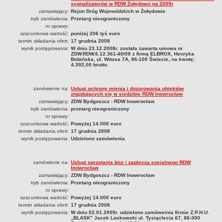
sygnalizatorów w RDW Żołędowo na 2009r
zamawiający:
Rejon Dróg Wojewódzkich w Żołędowie
tryb zamówienia:
Przetarg nieograniczony
nr sprawy:
szacunkowa wartość:
poniżej 206 tyś euro
termin składania ofert:
17 grudnia 2008
wynik postępowania:
W dniu 23.12.2008r. została zawarta umowa nr
ZDW.RDW.6.12.361-40/08 z firmą ELBROX, Henryka
Bobińska, ul. Witosa 7A, 86-100 Świecie, na kwotę:
4.392,00 brutto.
zamówienie na:
Usługi ochrony mienia i dozorowania obiektów
znajdujących się w siedzibie RDW Inowrocław
zamawiający:
ZDW Bydgoszcz - RDW Inowrocław
tryb zamówienia:
przetarg nieograniczony
nr sprawy:
szacunkowa wartość:
Powyżej 14.000 euro
termin składania ofert:
17 grudnia 2008
wynik postępowania:
Udzielono zamówienia
zamówienie na:
Usługi sprzątania biur i zaplecza socjalnego RDW
Inowrocław
zamawiający:
ZDW Bydgoszcz - RDW Inowrocław
tryb zamówienia:
Przetarg nieograniczony
nr sprawy:
szacunkowa wartość:
Powyżej 14.000 euro
termin składania ofert:
17 grudnia 2008
wynik postępowania:
W dniu 02.01.2009r. udzielono zamóweinia firmie Z.P.H.U.
„BLASK” Jacek Laskowski ul. Tysiąclecia 67, 86-300