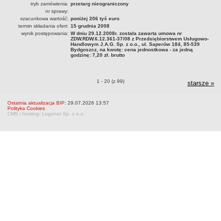
tryb zamówienia:
przetarg nieograniczony
nr sprawy:
szacunkowa wartość:
poniżej 206 tyś euro
termin składania ofert:
15 grudnia 2008
wynik postępowania:
W dniu 29.12.2008r. została zawarta umowa nr
ZDW.RDW.6.12.361-37/08 z Przedsiębiorstwem Usługowo-
Handlowym J.A.G. Sp. z o.o., ul. Saperów 184, 85-539
Bydgoszcz, na kwotę: cena jednostkowa - za jedną
godzinę: 7,20 zł. brutto
Zamówienia publiczne o pozycjach
1 - 20 (z 99)
starsze
zam
»
p
Ostatnia aktualizacja BIP:
29.07.2026 13:57
Polityka Cookies
CMS i hosting: Logonet Sp. z o.o.