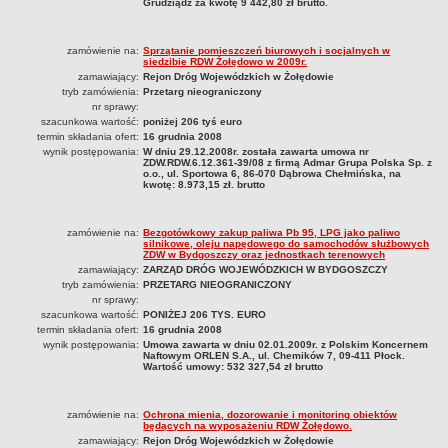
Grudziądz za kwotę 9 442,80 zł brutto.
zamówienie na:
Sprzątanie pomieszczeń biurowych i socjalnych w
siedzibie RDW Żołędowo w 2009r.
zamawiający:
Rejon Dróg Wojewódzkich w Żołędowie
tryb zamówienia:
Przetarg nieograniczony
nr sprawy:
szacunkowa wartość:
poniżej 206 tyś euro
termin składania ofert:
16 grudnia 2008
wynik postępowania:
W dniu 29.12.2008r. została zawarta umowa nr
ZDW.RDW.6.12.361-39/08 z firmą Admar Grupa Polska Sp. z
o.o., ul. Sportowa 6, 86-070 Dąbrowa Chełmińska, na
kwotę: 8.973,15 zł. brutto
zamówienie na:
Bezgotówkowy zakup paliwa Pb 95, LPG jako paliwo
silnikowe, oleju napędowego do samochodów służbowych
ZDW w Bydgoszczy oraz jednostkach terenowych
zamawiający:
ZARZĄD DRÓG WOJEWÓDZKICH W BYDGOSZCZY
tryb zamówienia:
PRZETARG NIEOGRANICZONY
nr sprawy:
szacunkowa wartość:
PONIŻEJ 206 TYS. EURO
termin składania ofert:
16 grudnia 2008
wynik postępowania:
Umowa zawarta w dniu 02.01.2009r. z Polskim Koncernem
Naftowym ORLEN S.A., ul. Chemików 7, 09-411 Płock.
Wartość umowy: 532 327,54 zł brutto
zamówienie na:
Ochrona mienia, dozorowanie i monitoring obiektów
będących na wyposażeniu RDW Żołędowo.
zamawiający:
Rejon Dróg Wojewódzkich w Żołędowie