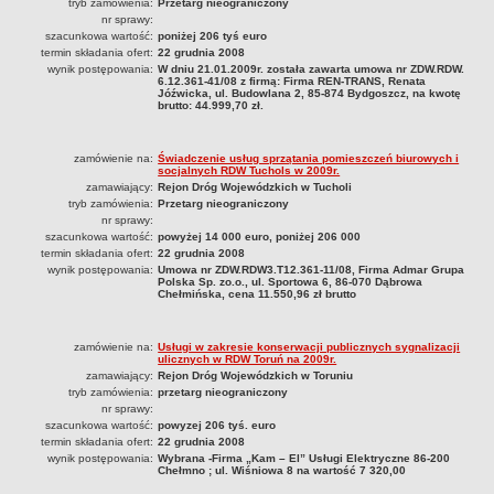
tryb zamówienia:
Przetarg nieograniczony
2023
nr sprawy:
szacunkowa wartość:
poniżej 206 tyś euro
2024
termin składania ofert:
22 grudnia 2008
wynik postępowania:
W dniu 21.01.2009r. została zawarta umowa nr ZDW.RDW.
2025
6.12.361-41/08 z firmą: Firma REN-TRANS, Renata
Jóźwicka, ul. Budowlana 2, 85-874 Bydgoszcz, na kwotę
OGŁOSZENIA O ZAMIARZE ZAWARCIA UMOWY / ZAWARCIU UMOWY
brutto: 44.999,70 zł.
OGŁOSZENIA O SPRZEDAŻY
zamówienie na:
Świadczenie usług sprzątania pomieszczeń biurowych i
socjalnych RDW Tuchols w 2009r.
zamawiający:
Rejon Dróg Wojewódzkich w Tucholi
tryb zamówienia:
Przetarg nieograniczony
nr sprawy:
szacunkowa wartość:
powyżej 14 000 euro, poniżej 206 000
termin składania ofert:
22 grudnia 2008
wynik postępowania:
Umowa nr ZDW.RDW3.T12.361-11/08, Firma Admar Grupa
Polska Sp. zo.o., ul. Sportowa 6, 86-070 Dąbrowa
Chełmińska, cena 11.550,96 zł brutto
zamówienie na:
Usługi w zakresie konserwacji publicznych sygnalizacji
ulicznych w RDW Toruń na 2009r.
zamawiający:
Rejon Dróg Wojewódzkich w Toruniu
tryb zamówienia:
przetarg nieograniczony
nr sprawy:
szacunkowa wartość:
powyzej 206 tyś. euro
termin składania ofert:
22 grudnia 2008
wynik postępowania:
Wybrana -Firma „Kam – El” Usługi Elektryczne 86-200
Chełmno ; ul. Wiśniowa 8 na wartość 7 320,00