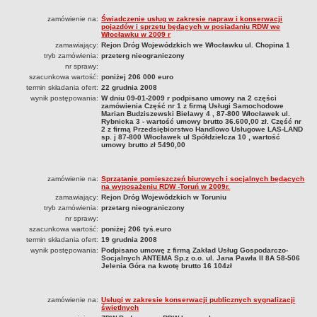
zamówienie na:
Świadczenie usług w zakresie napraw i konserwacji
pojazdów i sprzetu będących w posiadaniu RDW we
Włocławku w 2009 r
zamawiający:
Rejon Dróg Wojewódzkich we Włocławku ul. Chopina 1
tryb zamówienia:
przeterg nieograniczony
nr sprawy:
szacunkowa wartość:
poniżej 206 000 euro
termin składania ofert:
22 grudnia 2008
wynik postępowania:
W dniu 09-01-2009 r podpisano umowy na 2 części
zamówienia Część nr 1 z firmą Usługi Samochodowe
Marian Budziszewski Bielawy 4 , 87-800 Włocławek ul.
Rybnicka 3 - wartość umowy brutto 36.600,00 zł. Część nr
2 z firmą Przedsiębiorstwo Handlowo Usługowe LAS-LAND
sp. j 87-800 Włocławek ul Spółdzielcza 10 , wartość
umowy brutto zł 5490,00
zamówienie na:
Sprzątanie pomieszczeń biurowych i socjalnych będących
na wyposażeniu RDW -Toruń w 2009r.
zamawiający:
Rejon Dróg Wojewódzkich w Toruniu
tryb zamówienia:
przetarg nieograniczony
nr sprawy:
szacunkowa wartość:
poniżej 206 tyś.euro
termin składania ofert:
19 grudnia 2008
wynik postępowania:
Podpisano umowę z firmą Zakład Usług Gospodarczo-
Socjalnych ANTEMA Sp.z o.o. ul. Jana Pawła II 8A 58-506
Jelenia Góra na kwotę brutto 16 104zł
zamówienie na:
Usługi w zakresie konserwacji publicznych sygnalizacji
świetlnych