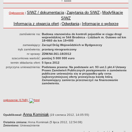
Statut
roku
Nadzór nad ZDW
SIWZ / dokumentacja
Zapytania do SIWZ
Modyfikacje
Ogłoszenie
|
|
|
Regulamin Organizacyjny
SIWZ
Informacja z otwarcia ofert
Odwołania
Informacje o wyborze
|
|
Struktura organizacyjna
Schemat organizacyjny
zamówienie na:
Budowa stanowiska do kontroli pojazdów w ciągu drogi
wojewódzkiej nr 544 Brodnica - Lidzbark m. Gutowo od km
Inspektor Ochrony Danych
18+860 do km 19+000
zamawiający:
Zarząd Dróg Wojewódzkich w Bydgoszczy
Zgłoszenia zewnętrzne
tryb zamówienia:
przetarg nieograniczony
nr sprawy:
ZDW.N4-361-18/2012
PRACA W ZDW
szacunkowa wartość:
poniżej 5 000 000 euro
Ogłoszenia o pracę
termin składania ofert:
5 lipca 2012
przyczyna unieważnienia:
Podstawa prawna: Na podstawie art. 93 ust.1 pkt.4 Ustawy
Wyniki naborów
Prawo Zamówień Publicznych postępowanie o zamówienie
publiczne unieważnia się w przypadku gdy cena
SKARGI I WNIOSKI
najkorzystniejszej oferty przewyższa kwotę którą
Zamawiający zamierza przeznaczyć na finansowanie
POZWOLENIA I DECYZJE
zamówienia.
Uzgodnienie lokalizacji / przebudowy zjazdu
Uzgodnienie lokalizacji urządzeń infrastruktury technicznej
ogłoszenie (17kB)
Zezwolenie na umieszczenie urządzeń infrastruktury technicznej
Zezwolenie na prowadzenie robót
metryczka
Anna Kominiak
Opublikował:
(19 czerwca 2012, 14:05:55)
Zezwolenie na umieszczenie obiektu handlowego lub usługowego /
Ostatnia zmiana:
Anna Kominiak (5 lipca 2012, 12:54:08)
innych obiektów, reklam
Zmieniono:
Unieważnienie