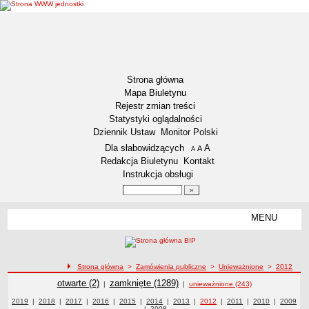
Strona główna
Mapa Biuletynu
Rejestr zmian treści
Statystyki oglądalności
Dziennik Ustaw
Monitor Polski
Menu dodatkowe
Dla słabowidzących
A
powiększ czcionkę
A
standardowy rozmiar czcionki
A
pomniejsz czcionkę
Redakcja Biuletynu
Kontakt
Instrukcja obsługi
Wyszukiwarka artykułów
Szukaj
MENU
Menu
DEKLARACJA DOSTĘPNOŚCI
RAPORT O STANIE DOSTĘPNOŚCI
ZDW BYDGOSZCZ
ścieżka nawigacji
Strona główna
>
Zamówienia publiczne
>
Unieważnione
>
2012
Lokalizacja
Zamówienia publiczne
Zamówienia publiczne
otwarte (2)
Zamówienia publiczne
zamknięte (1289)
|
|
unieważnione (243)
Przedmiot działalności
Zamówienia publiczne z roku
2019
|
Zamówienia publiczne z roku
2018
|
Zamówienia publiczne z roku
2017
|
Zamówienia publiczne z roku
2016
|
Zamówienia publiczne z roku
2015
|
Zamówienia publiczne z roku
2014
|
Zamówienia publiczne z roku
2013
|
Zamówienia publiczne z roku
2012
|
2011
Zamówienia publiczne z
|
2010
Zamówienia
|
Zamówie
2009
|
Zamówienia publiczne z roku
2008
publiczne z roku
roku
publiczn