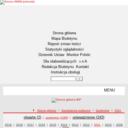
Strona główna
Mapa Biuletynu
Rejestr zmian treści
Statystyki oglądalności
Dziennik Ustaw
Monitor Polski
Menu dodatkowe
Dla słabowidzących
A
powiększ czcionkę
A
standardowy rozmiar czcionki
A
pomniejsz czcionkę
Redakcja Biuletynu
Kontakt
Instrukcja obsługi
Wyszukiwarka artykułów
Szukaj
MENU
Menu
DEKLARACJA DOSTĘPNOŚCI
RAPORT O STANIE DOSTĘPNOŚCI
ZDW BYDGOSZCZ
ścieżka nawigacji
Strona główna
>
Zamówienia publiczne
>
Zamknięte
>
2011
Lokalizacja
Zamówienia publiczne
Zamówienia publiczne
otwarte (2)
Zamówienia publiczne
unieważnione (243)
|
zamknięte (1289)
|
Przedmiot działalności
Zamówienia publiczne z roku
2019
|
Zamówienia publiczne z roku
2018
|
Zamówienia publiczne z roku
2017
|
Zamówienia publiczne z roku
2016
|
Zamówienia publiczne z roku
2015
|
Zamówienia publiczne z roku
2014
|
Zamówienia publiczne z roku
2013
|
Zamówienia publiczne z roku
2012
|
2011
Zamówienia publiczne z
|
2010
Zamówienia
|
Zamówie
2009
|
Zamówienia publiczne z roku
2008
publiczne z roku
roku
publiczn