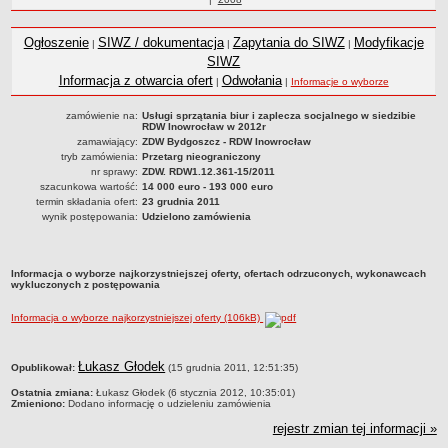
Statut
roku
Nadzór nad ZDW
Ogłoszenie
SIWZ / dokumentacja
Zapytania do SIWZ
Modyfikacje
|
|
|
Regulamin Organizacyjny
SIWZ
Informacja z otwarcia ofert
Odwołania
|
|
Informacje o wyborze
Struktura organizacyjna
Schemat organizacyjny
zamówienie na:
Usługi sprzątania biur i zaplecza socjalnego w siedzibie
RDW Inowrocław w 2012r
Inspektor Ochrony Danych
zamawiający:
ZDW Bydgoszcz - RDW Inowrocław
tryb zamówienia:
Przetarg nieograniczony
Zgłoszenia zewnętrzne
nr sprawy:
ZDW. RDW1.12.361-15/2011
szacunkowa wartość:
14 000 euro - 193 000 euro
PRACA W ZDW
termin składania ofert:
23 grudnia 2011
Ogłoszenia o pracę
wynik postępowania:
Udzielono zamówienia
Wyniki naborów
SKARGI I WNIOSKI
Informacja o wyborze najkorzystniejszej oferty, ofertach odrzuconych, wykonawcach
POZWOLENIA I DECYZJE
wykluczonych z postępowania
Uzgodnienie lokalizacji / przebudowy zjazdu
Informacja o wyborze najkorzystniejszej oferty (106kB)
Uzgodnienie lokalizacji urządzeń infrastruktury technicznej
Zezwolenie na umieszczenie urządzeń infrastruktury technicznej
metryczka
Łukasz Głodek
Opublikował:
(15 grudnia 2011, 12:51:35)
Zezwolenie na prowadzenie robót
Ostatnia zmiana:
Łukasz Głodek (6 stycznia 2012, 10:35:01)
Zezwolenie na umieszczenie obiektu handlowego lub usługowego /
Zmieniono:
Dodano informację o udzieleniu zamówienia
innych obiektów, reklam
rejestr zmian tej informacji »