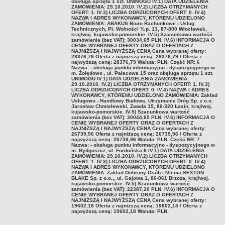
ZDW.N4.361.63.2023
obsługa sprzętu 1 szt. UNIMOGU IV.1) DATA UDZIELENIA
ZAMÓWIENIA: 29.10.2010. IV.2) LICZBA OTRZYMANYCH
ZDW.N4.361.64.2023
OFERT: 1. IV.3) LICZBA ODRZUCONYCH OFERT: 0. IV.4)
NAZWA I ADRES WYKONAWCY, KTÓREMU UDZIELONO
ZAMÓWIENIA: ABAKUS Biuro Rachunkowe i Usług
ZDW.N4.361.66.2023
Technicznych, Pl. Wolności ¾ p. 13, 87-800 Włocławek,
kraj/woj. kujawsko-pomorskie. IV.5) Szacunkowa wartość
ZDW.N4.361.68.2023
zamówienia (bez VAT): 30034,65 PLN. IV.6) INFORMACJA O
CENIE WYBRANEJ OFERTY ORAZ O OFERTACH Z
NAJNIŻSZĄ I NAJWYŻSZĄ CENĄ Cena wybranej oferty:
ZDW.N4.361.72.2023
28376,79 Oferta z najniższą ceną: 28376,79 / Oferta z
najwyższą ceną: 28376,79 Waluta: PLN. Część NR: 6
ZDW.N4.363.08.2023
Nazwa: - obsługa punktu informacyjno - dyspozycyjnego w
m. Żołędowo , ul. Pałacowa 15 oraz obsługa sprzętu 1 szt.
ZDW.N4.363.09.2023
UNIMOGU IV.1) DATA UDZIELENIA ZAMÓWIENIA:
29.10.2010. IV.2) LICZBA OTRZYMANYCH OFERT: 1. IV.3)
LICZBA ODRZUCONYCH OFERT: 0. IV.4) NAZWA I ADRES
O1.N4.361.03.2023
WYKONAWCY, KTÓREMU UDZIELONO ZAMÓWIENIA: Zakład
Usługowo - Handlowy Budowa, Utrzymanie Dróg Sp. z o.o.
ZAMÓWIENIA PUBLICZNE - ARCHIWUM
Jarosław Chmielewski, Zawda 15, 86-320 Łasin, kraj/woj.
kujawsko-pomorskie. IV.5) Szacunkowa wartość
WSTĘPNE OGŁOSZENIE INFORMACYJNE
zamówienia (bez VAT): 30044,65 PLN. IV.6) INFORMACJA O
CENIE WYBRANEJ OFERTY ORAZ O OFERTACH Z
PLAN ZAMÓWIEŃ PUBLICZNYCH NA ROK 2019
NAJNIŻSZĄ I NAJWYŻSZĄ CENĄ Cena wybranej oferty:
26739,96 Oferta z najniższą ceną: 26739,96 / Oferta z
PLAN ZAMÓWIEŃ PUBLICZNYCH - POWYŻEJ 130 TYS. NETTO
najwyższą ceną: 26739,96 Waluta: PLN. Część NR: 7
2022
Nazwa: - obsługa punktu informacyjno - dyspozycyjnego w
m. Bydgoszcz, ul. Fordońska 6 IV.1) DATA UDZIELENIA
ZAMÓWIENIA: 29.10.2010. IV.2) LICZBA OTRZYMANYCH
2023
OFERT: 1. IV.3) LICZBA ODRZUCONYCH OFERT: 0. IV.4)
NAZWA I ADRES WYKONAWCY, KTÓREMU UDZIELONO
2024
ZAMÓWIENIA: Zakład Ochrony Osób i Mienia SEXTON
BLAKE Sp. z o.o.,, ul. Gajowa 1, 86-061 Brzoza, kraj/woj.
ZAPYTANIA OFERTOWE
kujawsko-pomorskie. IV.5) Szacunkowa wartość
zamówienia (bez VAT): 22387,20 PLN. IV.6) INFORMACJA O
2020
CENIE WYBRANEJ OFERTY ORAZ O OFERTACH Z
NAJNIŻSZĄ I NAJWYŻSZĄ CENĄ Cena wybranej oferty:
2021
19602,18 Oferta z najniższą ceną: 19602,18 / Oferta z
najwyższą ceną: 19602,18 Waluta: PLN.
2022