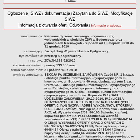
Statut
roku
Nadzór nad ZDW
Ogłoszenie
SIWZ / dokumentacja
Zapytania do SIWZ
Modyfikacje
|
|
|
Regulamin Organizacyjny
SIWZ
Informacja z otwarcia ofert
Odwołania
|
|
Informacje o wyborze
Struktura organizacyjna
Schemat organizacyjny
zamówienie na:
Pełnienie dyżurów zimowego utrzymania dróg
wojewódzkich w siedzibie ZDW w Bydgoszczy oraz
Inspektor Ochrony Danych
jednostkach terenowych - rejonach od 1 listopada 2010 do
31 grudnia 2010
Zgłoszenia zewnętrzne
zamawiający:
Zarząd Dróg Wojewódzkich w Bydgoszczy
tryb zamówienia:
przetarg nieograniczony
PRACA W ZDW
nr sprawy:
ZDW.N4.361-52/2010
Ogłoszenia o pracę
szacunkowa wartość:
poniżej 193 000 euro
termin składania ofert:
21 października 2010
Wyniki naborów
wynik postępowania:
SEKCJA IV: UDZIELENIE ZAMÓWIENIA Część NR: 1 Nazwa:
- obsługa punktu informacyjno - dyspozycyjnego w m.
SKARGI I WNIOSKI
Inowrocław, ul. Budowlana 40 oraz obsługa sprzętu 1 szt.
UNIMOGU, - obsługa punktu informacyjno - dyspozycyjnego
POZWOLENIA I DECYZJE
w m. Radziejów, - obsługa punktu informacyjno -
dyspozycyjnego m. Olsza, - obsługa punktu informacyjno -
Uzgodnienie lokalizacji / przebudowy zjazdu
dyspozycyjnego w m. Solec Kujawski IV.1) DATA
UDZIELENIA ZAMÓWIENIA: 29.10.2010. IV.2) LICZBA
Uzgodnienie lokalizacji urządzeń infrastruktury technicznej
OTRZYMANYCH OFERT: 1. IV.3) LICZBA ODRZUCONYCH
OFERT: 0. IV.4) NAZWA I ADRES WYKONAWCY, KTÓREMU
UDZIELONO ZAMÓWIENIA: Agencja Konwojowo - Ochronna
Zezwolenie na umieszczenie urządzeń infrastruktury technicznej
AKO, ul. Wyszyńskiego 2/53, 86-105 Świecie, kraj/woj.
kujawsko-pomorskie. IV.5) Szacunkowa wartość
Zezwolenie na prowadzenie robót
zamówienia (bez VAT): 147301,23 PLN. IV.6) INFORMACJA
O CENIE WYBRANEJ OFERTY ORAZ O OFERTACH Z
Zezwolenie na umieszczenie obiektu handlowego lub usługowego /
NAJNIŻSZĄ I NAJWYŻSZĄ CENĄ Cena wybranej oferty:
60484,64 Oferta z najniższą ceną: 60484,64 / Oferta z
innych obiektów, reklam
najwyższą ceną: 60484,64 Waluta: PLN. Część NR: 2
Nazwa: - obsługa punktu informacyjno - dyspozycyjnego w
m. Toruń , ul. Polna 113 oraz obsługa sprzętu 1 szt.