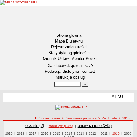
Strona główna
Mapa Biuletynu
Rejestr zmian treści
Statystyki oglądalności
Dziennik Ustaw
Monitor Polski
Menu dodatkowe
Dla słabowidzących
A
powiększ czcionkę
A
standardowy rozmiar czcionki
A
pomniejsz czcionkę
Redakcja Biuletynu
Kontakt
Instrukcja obsługi
Wyszukiwarka artykułów
Szukaj
MENU
Menu
DEKLARACJA DOSTĘPNOŚCI
RAPORT O STANIE DOSTĘPNOŚCI
ZDW BYDGOSZCZ
ścieżka nawigacji
Strona główna
>
Zamówienia publiczne
>
Zamknięte
>
2010
Lokalizacja
Zamówienia publiczne
Zamówienia publiczne
otwarte (2)
Zamówienia publiczne
unieważnione (243)
|
zamknięte (1289)
|
Przedmiot działalności
Zamówienia publiczne z roku
2019
|
Zamówienia publiczne z roku
2018
|
Zamówienia publiczne z roku
2017
|
Zamówienia publiczne z roku
2016
|
Zamówienia publiczne z roku
2015
|
Zamówienia publiczne z roku
2014
|
Zamówienia publiczne z roku
2013
|
Zamówienia publiczne z roku
2012
|
2011
Zamówienia publiczne z
|
2010
Zamówienia
|
Zamówie
2009
|
Zamówienia publiczne z roku
2008
publiczne z roku
roku
publiczn