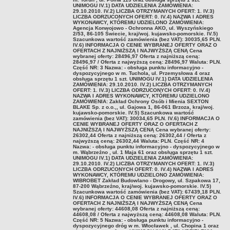
Awaria urządzeń infrastruktury technicznej w pasie drogowym
UNIMOGU IV.1) DATA UDZIELENIA ZAMÓWIENIA:
29.10.2010. IV.2) LICZBA OTRZYMANYCH OFERT: 1. IV.3)
Zezwolenie na przejazd pojazdów nienormatywnych
LICZBA ODRZUCONYCH OFERT: 0. IV.4) NAZWA I ADRES
WYKONAWCY, KTÓREMU UDZIELONO ZAMÓWIENIA:
Zgłoszenie szkody
Agencja Konwojowo - Ochronna AKO, ul. Wyszyńskiego
2/53, 86-105 Świecie, kraj/woj. kujawsko-pomorskie. IV.5)
Szacunkowa wartość zamówienia (bez VAT): 30035,65 PLN.
Złożenie projektu zmiany organizacji ruchu do zaopiniowania
IV.6) INFORMACJA O CENIE WYBRANEJ OFERTY ORAZ O
OFERTACH Z NAJNIŻSZĄ I NAJWYŻSZĄ CENĄ Cena
Zgoda na korzystanie z przystanków
wybranej oferty: 28496,97 Oferta z najniższą ceną:
28496,97 / Oferta z najwyższą ceną: 28496,97 Waluta: PLN.
Zezwolenie na prawach wyłączności
Część NR: 3 Nazwa: - obsługa punktu informacyjno -
dyspozycyjnego w m. Tuchola, ul. Przemysłowa 4 oraz
obsługa sprzętu 1 szt. UNIMOGU IV.1) DATA UDZIELENIA
Udostępnienie kanału technologicznego
ZAMÓWIENIA: 29.10.2010. IV.2) LICZBA OTRZYMANYCH
OFERT: 1. IV.3) LICZBA ODRZUCONYCH OFERT: 0. IV.4)
Oświadczenie o zrzeczeniu się prawa do odwołania
NAZWA I ADRES WYKONAWCY, KTÓREMU UDZIELONO
ZAMÓWIENIA: Zakład Ochrony Osób i Mienia SEXTON
DOSTĘP DO INFORMACJI PUBLICZNYCH
BLAKE Sp. z o.o.,, ul. Gajowa 1, 86-061 Brzoza, kraj/woj.
kujawsko-pomorskie. IV.5) Szacunkowa wartość
SPRAWOZDANIA FINANSOWE
zamówienia (bez VAT): 30034,65 PLN. IV.6) INFORMACJA O
CENIE WYBRANEJ OFERTY ORAZ O OFERTACH Z
za 2020
NAJNIŻSZĄ I NAJWYŻSZĄ CENĄ Cena wybranej oferty:
26302,44 Oferta z najniższą ceną: 26302,44 / Oferta z
za 2021
najwyższą ceną: 26302,44 Waluta: PLN. Część NR: 4
Nazwa: - obsługa punktu informacyjno - dyspozycyjnego w
m. Wąbrzeźno , ul. 1 Maja 61 oraz obsługa sprzętu 1 szt.
za 2022
UNIMOGU IV.1) DATA UDZIELENIA ZAMÓWIENIA:
29.10.2010. IV.2) LICZBA OTRZYMANYCH OFERT: 1. IV.3)
za 2023
LICZBA ODRZUCONYCH OFERT: 0. IV.4) NAZWA I ADRES
WYKONAWCY, KTÓREMU UDZIELONO ZAMÓWIENIA:
za 2024
WIBROBET Zakład Budowlano - Drogowy, ul. Szpakowa 17,
87-200 Wąbrzeźno, kraj/woj. kujawsko-pomorskie. IV.5)
Szacunkowa wartość zamówienia (bez VAT): 67439,18 PLN.
za 2025
IV.6) INFORMACJA O CENIE WYBRANEJ OFERTY ORAZ O
OFERTACH Z NAJNIŻSZĄ I NAJWYŻSZĄ CENĄ Cena
PLATFORMA ZAKUPOWA / E-ZAMÓWIENIA / PLATFORMA ZAKUPOWA
wybranej oferty: 44608,08 Oferta z najniższą ceną:
44608,08 / Oferta z najwyższą ceną: 44608,08 Waluta: PLN.
ZDW.N4.361.55.2023
Część NR: 5 Nazwa: - obsługa punktu informacyjno -
dyspozycyjnego dróg w m. Włocławek , ul. Chopina 1 oraz