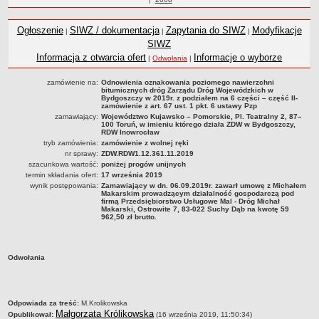
Statut
roku
Nadzór nad ZDW
Ogłoszenie
SIWZ / dokumentacja
Zapytania do SIWZ
Modyfikacje
|
|
|
Regulamin Organizacyjny
SIWZ
Informacja z otwarcia ofert
Informacje o wyborze
|
Odwołania
|
Struktura organizacyjna
Schemat organizacyjny
zamówienie na:
Odnowienia oznakowania poziomego nawierzchni
bitumicznych dróg Zarządu Dróg Wojewódzkich w
Inspektor Ochrony Danych
Bydgoszczy w 2019r. z podziałem na 6 części – część II-
zamówienie z art. 67 ust. 1 pkt. 6 ustawy Pzp
Zgłoszenia zewnętrzne
zamawiający:
Województwo Kujawsko – Pomorskie, Pl. Teatralny 2, 87–
100 Toruń, w imieniu którego działa ZDW w Bydgoszczy,
RDW Inowrocław
PRACA W ZDW
tryb zamówienia:
zamówienie z wolnej ręki
Ogłoszenia o pracę
nr sprawy:
ZDW.RDW1.12.361.11.2019
szacunkowa wartość:
poniżej progów unijnych
Wyniki naborów
termin składania ofert:
17 września 2019
SKARGI I WNIOSKI
wynik postępowania:
Zamawiający w dn. 06.09.2019r. zawarł umowę z Michałem
Makarskim prowadzącym działalność gospodarczą pod
POZWOLENIA I DECYZJE
firmą Przedsiębiorstwo Usługowe Mal - Dróg Michał
Makarski, Ostrowite 7, 83-022 Suchy Dąb na kwotę 59
Uzgodnienie lokalizacji / przebudowy zjazdu
962,50 zł brutto.
Uzgodnienie lokalizacji urządzeń infrastruktury technicznej
Zezwolenie na umieszczenie urządzeń infrastruktury technicznej
Odwołania
Zezwolenie na prowadzenie robót
Zezwolenie na umieszczenie obiektu handlowego lub usługowego /
innych obiektów, reklam
metryczka
Odpowiada za treść:
M.Krolikowska
Małgorzata Królikowska
Opublikował:
(16 września 2019, 11:50:34)