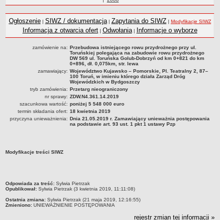
Statut
roku
Nadzór nad ZDW
Ogłoszenie
SIWZ / dokumentacja
Zapytania do SIWZ
|
|
|
Modyfikacje SIWZ
Regulamin Organizacyjny
Informacja z otwarcia ofert
Odwołania
Informacje o wyborze
|
|
Struktura organizacyjna
zamówienie na:
Przebudowa istniejącego rowu przydrożnego przy ul.
Toruńskiej polegająca na zabudowie rowu przydrożnego
Schemat organizacyjny
DW 569 ul. Toruńska Golub-Dobrzyń od km 0+821 do km
0+896, dł. 0,075km, str. lewa
Inspektor Ochrony Danych
zamawiający:
Województwo Kujawsko – Pomorskie, Pl. Teatralny 2, 87–
100 Toruń, w imieniu którego działa Zarząd Dróg
Zgłoszenia zewnętrzne
Wojewódzkich w Bydgoszczy
tryb zamówienia:
Przetarg nieograniczony
PRACA W ZDW
nr sprawy:
ZDW.N4.361.14.2019
Ogłoszenia o pracę
szacunkowa wartość:
poniżej 5 548 000 euro
termin składania ofert:
18 kwietnia 2019
Wyniki naborów
przyczyna unieważnienia:
Dnia 21.05.2019 r. Zamawiający unieważnia postępowania
na podstawie art. 93 ust. 1 pkt 1 ustawy Pzp
SKARGI I WNIOSKI
POZWOLENIA I DECYZJE
Uzgodnienie lokalizacji / przebudowy zjazdu
Modyfikacje treści SIWZ
Uzgodnienie lokalizacji urządzeń infrastruktury technicznej
Zezwolenie na umieszczenie urządzeń infrastruktury technicznej
metryczka
Odpowiada za treść:
Sylwia Pietrzak
Zezwolenie na prowadzenie robót
Opublikował:
Sylwia Pietrzak (3 kwietnia 2019, 11:11:08)
Zezwolenie na umieszczenie obiektu handlowego lub usługowego /
Ostatnia zmiana:
Sylwia Pietrzak (21 maja 2019, 12:16:55)
Zmieniono:
UNIEWAŻNIENIE POSTĘPOWANIA
innych obiektów, reklam
rejestr zmian tej informacji »