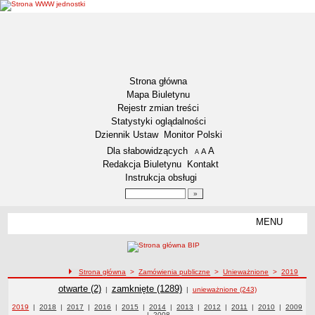
Strona główna
Mapa Biuletynu
Rejestr zmian treści
Statystyki oglądalności
Dziennik Ustaw
Monitor Polski
Menu dodatkowe
Dla słabowidzących
A
powiększ czcionkę
A
standardowy rozmiar czcionki
A
pomniejsz czcionkę
Redakcja Biuletynu
Kontakt
Instrukcja obsługi
Wyszukiwarka artykułów
Szukaj
MENU
Menu
DEKLARACJA DOSTĘPNOŚCI
RAPORT O STANIE DOSTĘPNOŚCI
ZDW BYDGOSZCZ
ścieżka nawigacji
Strona główna
>
Zamówienia publiczne
>
Unieważnione
>
2019
Lokalizacja
Zamówienia publiczne
Zamówienia publiczne
otwarte (2)
Zamówienia publiczne
zamknięte (1289)
|
|
unieważnione (243)
Przedmiot działalności
Zamówienia publiczne z roku
2019
|
Zamówienia publiczne z roku
2018
|
Zamówienia publiczne z roku
2017
|
Zamówienia publiczne z roku
2016
|
Zamówienia publiczne z roku
2015
|
Zamówienia publiczne z roku
2014
|
Zamówienia publiczne z roku
2013
|
Zamówienia publiczne z roku
2012
|
2011
Zamówienia publiczne z
|
2010
Zamówienia
|
Zamówie
2009
|
Zamówienia publiczne z roku
2008
publiczne z roku
roku
publiczn