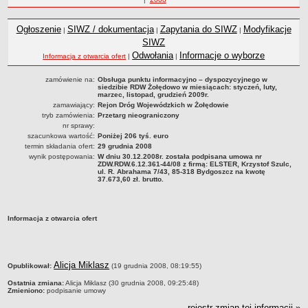
Statut
roku
Nadzór nad ZDW
Ogłoszenie
SIWZ / dokumentacja
Zapytania do SIWZ
Modyfikacje
|
|
|
Regulamin Organizacyjny
SIWZ
Odwołania
Informacje o wyborze
Informacja z otwarcia ofert
|
|
Struktura organizacyjna
Schemat organizacyjny
zamówienie na:
Obsługa punktu informacyjno – dyspozycyjnego w
siedzibie RDW Żołędowo w miesiącach: styczeń, luty,
Inspektor Ochrony Danych
marzec, listopad, grudzień 2009r.
zamawiający:
Rejon Dróg Wojewódzkich w Żołędowie
Zgłoszenia zewnętrzne
tryb zamówienia:
Przetarg nieograniczony
nr sprawy:
PRACA W ZDW
szacunkowa wartość:
Poniżej 206 tyś. euro
Ogłoszenia o pracę
termin składania ofert:
29 grudnia 2008
wynik postępowania:
W dniu 30.12.2008r. została podpisana umowa nr
Wyniki naborów
ZDW.RDW.6.12.361-44/08 z firmą: ELSTER, Krzystof Szulc,
ul. R. Abrahama 7/43, 85-318 Bydgoszcz na kwotę
SKARGI I WNIOSKI
37.673,60 zł. brutto.
POZWOLENIA I DECYZJE
Uzgodnienie lokalizacji / przebudowy zjazdu
Informacja z otwarcia ofert
Uzgodnienie lokalizacji urządzeń infrastruktury technicznej
Zezwolenie na umieszczenie urządzeń infrastruktury technicznej
Zezwolenie na prowadzenie robót
metryczka
Alicja Miklasz
Opublikował:
(19 grudnia 2008, 08:19:55)
Zezwolenie na umieszczenie obiektu handlowego lub usługowego /
Ostatnia zmiana:
Alicja Miklasz (30 grudnia 2008, 09:25:48)
innych obiektów, reklam
Zmieniono:
podpisanie umowy
rejestr zmian tej informacji »