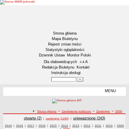
Strona główna
Mapa Biuletynu
Rejestr zmian treści
Statystyki oglądalności
Dziennik Ustaw
Monitor Polski
Menu dodatkowe
Dla słabowidzących
A
powiększ czcionkę
A
standardowy rozmiar czcionki
A
pomniejsz czcionkę
Redakcja Biuletynu
Kontakt
Instrukcja obsługi
Wyszukiwarka artykułów
Szukaj
MENU
Menu
DEKLARACJA DOSTĘPNOŚCI
RAPORT O STANIE DOSTĘPNOŚCI
ZDW BYDGOSZCZ
ścieżka nawigacji
Strona główna
>
Zamówienia publiczne
>
Zamknięte
>
2008
Lokalizacja
Zamówienia publiczne
Zamówienia publiczne
otwarte (2)
Zamówienia publiczne
unieważnione (243)
|
zamknięte (1289)
|
Przedmiot działalności
Zamówienia publiczne z roku
2019
|
Zamówienia publiczne z roku
2018
|
Zamówienia publiczne z roku
2017
|
Zamówienia publiczne z roku
2016
|
Zamówienia publiczne z roku
2015
|
Zamówienia publiczne z roku
2014
|
Zamówienia publiczne z roku
2013
|
Zamówienia publiczne z roku
2012
|
2011
Zamówienia publiczne z
|
2010
Zamówienia
|
Zamówie
2009
|
Zamówienia publiczne z roku
2008
publiczne z roku
roku
publiczn