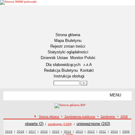
Strona główna
Mapa Biuletynu
Rejestr zmian treści
Statystyki oglądalności
Dziennik Ustaw
Monitor Polski
Menu dodatkowe
Dla słabowidzących
A
powiększ czcionkę
A
standardowy rozmiar czcionki
A
pomniejsz czcionkę
Redakcja Biuletynu
Kontakt
Instrukcja obsługi
Wyszukiwarka artykułów
Szukaj
MENU
Menu
DEKLARACJA DOSTĘPNOŚCI
RAPORT O STANIE DOSTĘPNOŚCI
ZDW BYDGOSZCZ
ścieżka nawigacji
Strona główna
>
Zamówienia publiczne
>
Zamknięte
>
2008
Lokalizacja
Zamówienia publiczne
Zamówienia publiczne
otwarte (2)
Zamówienia publiczne
unieważnione (243)
|
zamknięte (1289)
|
Przedmiot działalności
Zamówienia publiczne z roku
2019
|
Zamówienia publiczne z roku
2018
|
Zamówienia publiczne z roku
2017
|
Zamówienia publiczne z roku
2016
|
Zamówienia publiczne z roku
2015
|
Zamówienia publiczne z roku
2014
|
Zamówienia publiczne z roku
2013
|
Zamówienia publiczne z roku
2012
|
2011
Zamówienia publiczne z
|
2010
Zamówienia
|
Zamówie
2009
|
Zamówienia publiczne z roku
2008
publiczne z roku
roku
publiczn