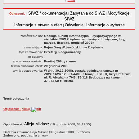
Statut
roku
Nadzór nad ZDW
SIWZ / dokumentacja
Zapytania do SIWZ
Modyfikacje
Ogłoszenie
|
|
|
Regulamin Organizacyjny
SIWZ
Informacja z otwarcia ofert
Odwołania
Informacje o wyborze
|
|
Struktura organizacyjna
Schemat organizacyjny
zamówienie na:
Obsługa punktu informacyjno – dyspozycyjnego w
siedzibie RDW Żołędowo w miesiącach: styczeń, luty,
Inspektor Ochrony Danych
marzec, listopad, grudzień 2009r.
zamawiający:
Rejon Dróg Wojewódzkich w Żołędowie
Zgłoszenia zewnętrzne
tryb zamówienia:
Przetarg nieograniczony
nr sprawy:
PRACA W ZDW
szacunkowa wartość:
Poniżej 206 tyś. euro
Ogłoszenia o pracę
termin składania ofert:
29 grudnia 2008
wynik postępowania:
W dniu 30.12.2008r. została podpisana umowa nr
Wyniki naborów
ZDW.RDW.6.12.361-44/08 z firmą: ELSTER, Krzystof Szulc,
ul. R. Abrahama 7/43, 85-318 Bydgoszcz na kwotę
SKARGI I WNIOSKI
37.673,60 zł. brutto.
POZWOLENIA I DECYZJE
Uzgodnienie lokalizacji / przebudowy zjazdu
Treść ogłoszenia
Uzgodnienie lokalizacji urządzeń infrastruktury technicznej
Ogłoszenie (78kB)
Zezwolenie na umieszczenie urządzeń infrastruktury technicznej
Zezwolenie na prowadzenie robót
metryczka
Alicja Miklasz
Opublikował:
(19 grudnia 2008, 08:19:55)
Zezwolenie na umieszczenie obiektu handlowego lub usługowego /
innych obiektów, reklam
Ostatnia zmiana:
Alicja Miklasz (30 grudnia 2008, 09:25:48)
Zmieniono:
podpisanie umowy