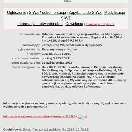
Statut
roku
Nadzór nad ZDW
Ogłoszenie
SIWZ / dokumentacja
Zapytania do SIWZ
Modyfikacje
|
|
|
Regulamin Organizacyjny
SIWZ
Informacja z otwarcia ofert
Odwołania
|
|
Informacje o wyborze
Struktura organizacyjna
Schemat organizacyjny
zamówienie na:
Odnowa nawierzchni drogi wojewódzkiej nr 563 Rypin –
Żuromin – Mława w miejscowości Rypin od km 0+630 do
Inspektor Ochrony Danych
km 1+210, długość 0,580 km
zamawiający:
Zarząd Dróg Wojewódzkich w Bydgoszczy
Zgłoszenia zewnętrzne
tryb zamówienia:
Przetarg nieograniczony
nr sprawy:
ZDW.N4.361.71.2016
PRACA W ZDW
szacunkowa wartość:
poniżej 5 225 000 €
Ogłoszenia o pracę
termin składania ofert:
26 października 2016
wynik postępowania:
Dnia 08.11.2016r. zawarto umowę z: Przedsiębiorstwem
Wyniki naborów
Robót Drogowych Sp. z o.o., ul. Wojska Polskiego 8, 87-
600, Lipno, kraj/woj. kujawsko-pomorskie; na wykonanie
SKARGI I WNIOSKI
powyższego zadania na kwotę 752.771,33 zł brutto i
zobowiązaniem się Wykonawcy do udzielenia 48 miesięcy
POZWOLENIA I DECYZJE
gwarancji na wykonane roboty objęte przedmiotem
zamówienia, od daty odbioru końcowego.
Uzgodnienie lokalizacji / przebudowy zjazdu
Uzgodnienie lokalizacji urządzeń infrastruktury technicznej
Informacja o wyborze najkorzystniejszej oferty, ofertach odrzuconych, wykonawcach
Zezwolenie na umieszczenie urządzeń infrastruktury technicznej
wykluczonych z postępowania
Zezwolenie na prowadzenie robót
Informacja o wyborze oferty najkorzystniejszej (134kB)
Zezwolenie na umieszczenie obiektu handlowego lub usługowego /
innych obiektów, reklam
metryczka
Opublikował:
Sylwia Pietrzak (11 października 2016, 12:48:31)