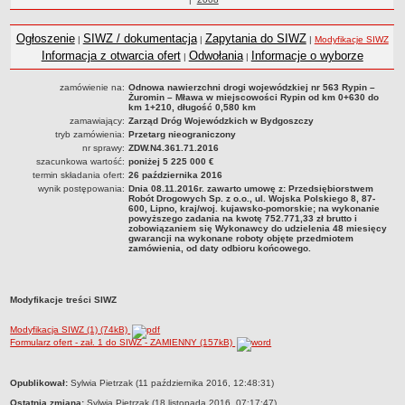
Statut
roku
Nadzór nad ZDW
Ogłoszenie
SIWZ / dokumentacja
Zapytania do SIWZ
|
|
|
Modyfikacje SIWZ
Regulamin Organizacyjny
Informacja z otwarcia ofert
Odwołania
Informacje o wyborze
|
|
Struktura organizacyjna
zamówienie na:
Odnowa nawierzchni drogi wojewódzkiej nr 563 Rypin –
Żuromin – Mława w miejscowości Rypin od km 0+630 do
Schemat organizacyjny
km 1+210, długość 0,580 km
zamawiający:
Zarząd Dróg Wojewódzkich w Bydgoszczy
Inspektor Ochrony Danych
tryb zamówienia:
Przetarg nieograniczony
Zgłoszenia zewnętrzne
nr sprawy:
ZDW.N4.361.71.2016
szacunkowa wartość:
poniżej 5 225 000 €
PRACA W ZDW
termin składania ofert:
26 października 2016
Ogłoszenia o pracę
wynik postępowania:
Dnia 08.11.2016r. zawarto umowę z: Przedsiębiorstwem
Robót Drogowych Sp. z o.o., ul. Wojska Polskiego 8, 87-
600, Lipno, kraj/woj. kujawsko-pomorskie; na wykonanie
Wyniki naborów
powyższego zadania na kwotę 752.771,33 zł brutto i
zobowiązaniem się Wykonawcy do udzielenia 48 miesięcy
SKARGI I WNIOSKI
gwarancji na wykonane roboty objęte przedmiotem
zamówienia, od daty odbioru końcowego.
POZWOLENIA I DECYZJE
Uzgodnienie lokalizacji / przebudowy zjazdu
Uzgodnienie lokalizacji urządzeń infrastruktury technicznej
Modyfikacje treści SIWZ
Zezwolenie na umieszczenie urządzeń infrastruktury technicznej
Modyfikacja SIWZ (1) (74kB)
Zezwolenie na prowadzenie robót
Formularz ofert - zał. 1 do SIWZ - ZAMIENNY (157kB)
Zezwolenie na umieszczenie obiektu handlowego lub usługowego /
innych obiektów, reklam
metryczka
Opublikował:
Sylwia Pietrzak (11 października 2016, 12:48:31)
Ostatnia zmiana:
Sylwia Pietrzak (18 listopada 2016, 07:17:47)