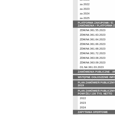
za 2022
za 2023
za 2024
za 2025
PLATFORMA ZAKUPOWA / E-
ZAMÓWIENIA / PLATFORMA 
ZDW.N4.361.55.2023
ZDW.N4.361.63.2023
ZDW.N4.361.64.2023
ZDW.N4.361.66.2023
ZDW.N4.361.68.2023
ZDW.N4.361.72.2023
ZDW.N4.363.08.2023
ZDW.N4.363.09.2023
O1.N4.361.03.2023
ZAMÓWIENIA PUBLICZNE - 
WSTĘPNE OGŁOSZENIE INF
PLAN ZAMÓWIEŃ PUBLICZNY
2019
PLAN ZAMÓWIEŃ PUBLICZNY
POWYŻEJ 130 TYS. NETTO
2022
2023
2024
ZAPYTANIA OFERTOWE