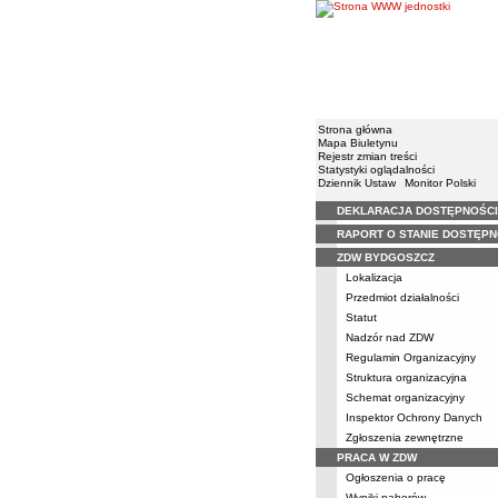
Strona główna
Mapa Biuletynu
Rejestr zmian treści
Statystyki oglądalności
Dziennik Ustaw
Monitor Polski
DEKLARACJA DOSTĘPNOŚCI
Menu
RAPORT O STANIE DOSTĘPN
ZDW BYDGOSZCZ
Lokalizacja
Przedmiot działalności
Statut
Nadzór nad ZDW
Regulamin Organizacyjny
Struktura organizacyjna
Schemat organizacyjny
Inspektor Ochrony Danych
Zgłoszenia zewnętrzne
PRACA W ZDW
Ogłoszenia o pracę
Wyniki naborów