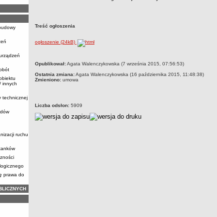
Treść ogłoszenia
ebudowy
zeń
ogłoszenie (24kB)
 urządzeń
metryczka
Opublikował:
Agata Walenczykowska (7 września 2015, 07:56:53)
obót
Ostatnia zmiana:
Agata Walenczykowska (16 października 2015, 11:48:38)
obiektu
Zmieniono:
umowa
 innych
y technicznej
Liczba odsłon:
5909
zdów
nizacji ruchu
stanków
zności
logicznego
ię prawa do
BLICZNYCH