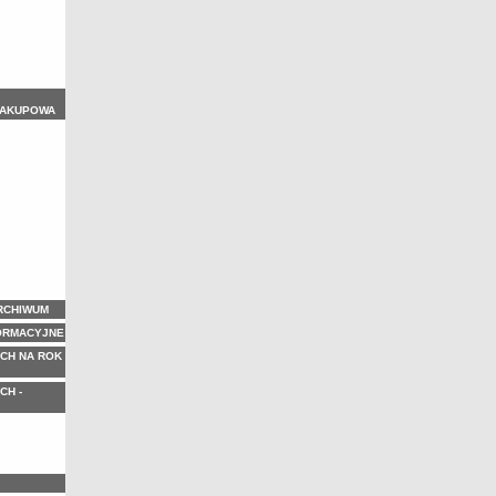
ZAKUPOWA
ARCHIWUM
ORMACYJNE
CH NA ROK
CH -