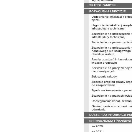
SKARGI I WNIOSKI
POZWOLENIA I DECYZJE
Uzgodnienie lokalizacji / prz
zjazdu
Uzgodnienie lokalizacji urząd
infrastruktury technicznej
Zezwolenie na umieszczenie
infrastruktury technicznej
Zezwolenie na prowadzenie r
Zezwolenie na umieszczenie 
handlowego lub usługowego /
obiektów, reklam
Awaria urządzeń infrastruktur
w pasie drogowym
Zezwolenie na przejazd poja
nienormatywnych
Zgłoszenie szkody
Złożenie projektu zmiany orga
do zaopiniowania
Zgoda na korzystanie z przy
Zezwolenie na prawach wyłąc
Udostępnienie kanału techno
Oświadczenie o zrzeczeniu s
odwołania
DOSTĘP DO INFORMACJI PU
SPRAWOZDANIA FINANSOWE
za 2020
za 2021