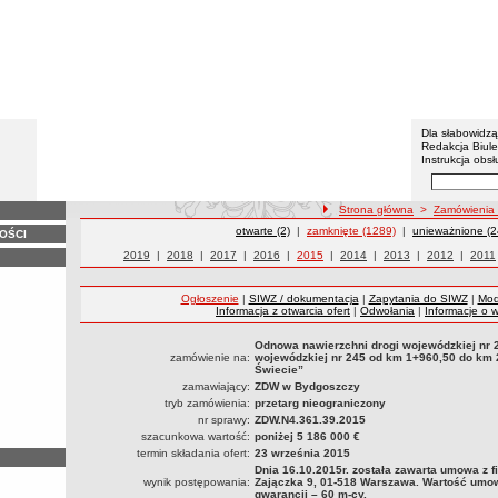
BIP - Z
Menu dodatko
Dla słabowidz
Redakcja Biul
Instrukcja obsł
Wyszukiwarka 
Szukaj
ścieżka nawigacji
Strona główna
>
Zamówienia 
Zamówienia publiczne
otwarte (2)
|
Zamówienia publiczne
zamknięte (1289)
|
Zamówienia publ
unieważnione (2
OŚCI
Zamówienia publiczne z roku
2019
|
Zamówienia publiczne z roku
2018
|
Zamówienia publiczne z roku
2017
|
Zamówienia publiczne z roku
2016
|
Zamówienia publiczne z roku
2015
|
Zamówienia publiczne z roku
2014
|
Zamówienia publiczne
2013
|
Zamówienia p
2012
|
Zamów
2011
Ogłoszenie
|
SIWZ / dokumentacja
|
Zapytania do SIWZ
|
Mod
Informacja z otwarcia ofert
|
Odwołania
|
Informacje o 
Odnowa nawierzchni drogi wojewódzkiej nr 
zamówienie na:
wojewódzkiej nr 245 od km 1+960,50 do km 
Świecie”
zamawiający:
ZDW w Bydgoszczy
tryb zamówienia:
przetarg nieograniczony
nr sprawy:
ZDW.N4.361.39.2015
szacunkowa wartość:
poniżej 5 186 000 €
termin składania ofert:
23 września 2015
Dnia 16.10.2015r. została zawarta umowa z f
wynik postępowania:
Zajączka 9, 01-518 Warszawa. Wartość umowy
gwarancji – 60 m-cy.