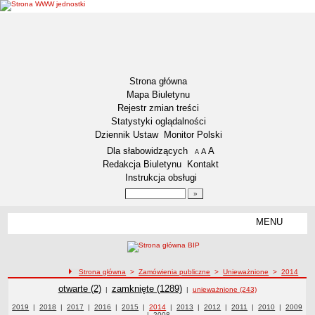
Strona główna
Mapa Biuletynu
Rejestr zmian treści
Statystyki oglądalności
Dziennik Ustaw
Monitor Polski
Menu dodatkowe
Dla słabowidzących
A
powiększ czcionkę
A
standardowy rozmiar czcionki
A
pomniejsz czcionkę
Redakcja Biuletynu
Kontakt
Instrukcja obsługi
Wyszukiwarka artykułów
Szukaj
MENU
Menu
DEKLARACJA DOSTĘPNOŚCI
RAPORT O STANIE DOSTĘPNOŚCI
ZDW BYDGOSZCZ
ścieżka nawigacji
Strona główna
>
Zamówienia publiczne
>
Unieważnione
>
2014
Lokalizacja
Zamówienia publiczne
Zamówienia publiczne
otwarte (2)
Zamówienia publiczne
zamknięte (1289)
|
|
unieważnione (243)
Przedmiot działalności
Zamówienia publiczne z roku
2019
|
Zamówienia publiczne z roku
2018
|
Zamówienia publiczne z roku
2017
|
Zamówienia publiczne z roku
2016
|
Zamówienia publiczne z roku
2015
|
Zamówienia publiczne z roku
2014
|
Zamówienia publiczne z roku
2013
|
Zamówienia publiczne z roku
2012
|
2011
Zamówienia publiczne z
|
2010
Zamówienia
|
Zamówie
2009
|
Zamówienia publiczne z roku
2008
publiczne z roku
roku
publiczn