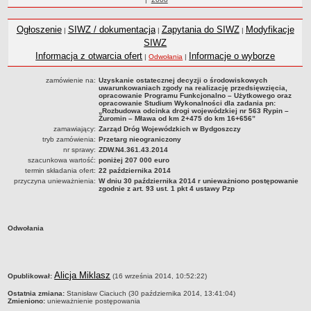
Statut
roku
Nadzór nad ZDW
Ogłoszenie
SIWZ / dokumentacja
Zapytania do SIWZ
Modyfikacje
|
|
|
Regulamin Organizacyjny
SIWZ
Informacja z otwarcia ofert
Informacje o wyborze
|
Odwołania
|
Struktura organizacyjna
Schemat organizacyjny
zamówienie na:
Uzyskanie ostatecznej decyzji o środowiskowych
uwarunkowaniach zgody na realizację przedsięwzięcia,
Inspektor Ochrony Danych
opracowanie Programu Funkcjonalno – Użytkowego oraz
opracowanie Studium Wykonalności dla zadania pn:
„Rozbudowa odcinka drogi wojewódzkiej nr 563 Rypin –
Zgłoszenia zewnętrzne
Żuromin – Mława od km 2+475 do km 16+656”
zamawiający:
Zarząd Dróg Wojewódzkich w Bydgoszczy
PRACA W ZDW
tryb zamówienia:
Przetarg nieograniczony
Ogłoszenia o pracę
nr sprawy:
ZDW.N4.361.43.2014
szacunkowa wartość:
poniżej 207 000 euro
Wyniki naborów
termin składania ofert:
22 października 2014
SKARGI I WNIOSKI
przyczyna unieważnienia:
W dniu 30 października 2014 r unieważniono postępowanie
zgodnie z art. 93 ust. 1 pkt 4 ustawy Pzp
POZWOLENIA I DECYZJE
Uzgodnienie lokalizacji / przebudowy zjazdu
Uzgodnienie lokalizacji urządzeń infrastruktury technicznej
Odwołania
Zezwolenie na umieszczenie urządzeń infrastruktury technicznej
Zezwolenie na prowadzenie robót
metryczka
Alicja Miklasz
Opublikował:
(16 września 2014, 10:52:22)
Zezwolenie na umieszczenie obiektu handlowego lub usługowego /
innych obiektów, reklam
Ostatnia zmiana:
Stanisław Ciaciuch (30 października 2014, 13:41:04)
Zmieniono:
unieważnienie postępowania