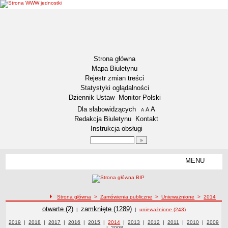
Strona główna
Mapa Biuletynu
Rejestr zmian treści
Statystyki oglądalności
Dziennik Ustaw
Monitor Polski
Menu dodatkowe
Dla słabowidzących
A
powiększ czcionkę
A
standardowy rozmiar czcionki
A
pomniejsz czcionkę
Redakcja Biuletynu
Kontakt
Instrukcja obsługi
Wyszukiwarka artykułów
Szukaj
MENU
Menu
DEKLARACJA DOSTĘPNOŚCI
RAPORT O STANIE DOSTĘPNOŚCI
ZDW BYDGOSZCZ
ścieżka nawigacji
Strona główna
>
Zamówienia publiczne
>
Unieważnione
>
2014
Lokalizacja
Zamówienia publiczne
Zamówienia publiczne
otwarte (2)
Zamówienia publiczne
zamknięte (1289)
|
|
unieważnione (243)
Przedmiot działalności
Zamówienia publiczne z roku
2019
|
Zamówienia publiczne z roku
2018
|
Zamówienia publiczne z roku
2017
|
Zamówienia publiczne z roku
2016
|
Zamówienia publiczne z roku
2015
|
Zamówienia publiczne z roku
2014
|
Zamówienia publiczne z roku
2013
|
Zamówienia publiczne z roku
2012
|
2011
Zamówienia publiczne z
|
2010
Zamówienia
|
Zamówie
2009
|
Zamówienia publiczne z roku
2008
publiczne z roku
roku
publiczn