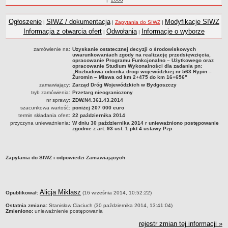
Statut
roku
Nadzór nad ZDW
Ogłoszenie
SIWZ / dokumentacja
Modyfikacje SIWZ
|
|
Zapytania do SIWZ
|
Regulamin Organizacyjny
Informacja z otwarcia ofert
Odwołania
Informacje o wyborze
|
|
Struktura organizacyjna
zamówienie na:
Uzyskanie ostatecznej decyzji o środowiskowych
uwarunkowaniach zgody na realizację przedsięwzięcia,
Schemat organizacyjny
opracowanie Programu Funkcjonalno – Użytkowego oraz
opracowanie Studium Wykonalności dla zadania pn:
Inspektor Ochrony Danych
„Rozbudowa odcinka drogi wojewódzkiej nr 563 Rypin –
Żuromin – Mława od km 2+475 do km 16+656”
Zgłoszenia zewnętrzne
zamawiający:
Zarząd Dróg Wojewódzkich w Bydgoszczy
tryb zamówienia:
Przetarg nieograniczony
PRACA W ZDW
nr sprawy:
ZDW.N4.361.43.2014
Ogłoszenia o pracę
szacunkowa wartość:
poniżej 207 000 euro
termin składania ofert:
22 października 2014
Wyniki naborów
przyczyna unieważnienia:
W dniu 30 października 2014 r unieważniono postępowanie
zgodnie z art. 93 ust. 1 pkt 4 ustawy Pzp
SKARGI I WNIOSKI
POZWOLENIA I DECYZJE
Uzgodnienie lokalizacji / przebudowy zjazdu
Zapytania do SIWZ i odpowiedzi Zamawiających
Uzgodnienie lokalizacji urządzeń infrastruktury technicznej
Zezwolenie na umieszczenie urządzeń infrastruktury technicznej
metryczka
Alicja Miklasz
Zezwolenie na prowadzenie robót
Opublikował:
(16 września 2014, 10:52:22)
Zezwolenie na umieszczenie obiektu handlowego lub usługowego /
Ostatnia zmiana:
Stanisław Ciaciuch (30 października 2014, 13:41:04)
Zmieniono:
unieważnienie postępowania
innych obiektów, reklam
rejestr zmian tej informacji »