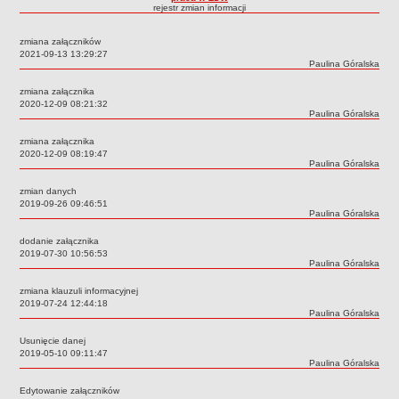
Statut
rejestr zmian informacji
Nadzór nad ZDW
zmiana załączników
Regulamin Organizacyjny
Data:
2021-09-13 13:29:27
Autor:
Paulina Góralska
Struktura organizacyjna
zmiana załącznika
Schemat organizacyjny
Data:
2020-12-09 08:21:32
Autor:
Paulina Góralska
Inspektor Ochrony Danych
zmiana załącznika
Zgłoszenia zewnętrzne
Data:
2020-12-09 08:19:47
Autor:
Paulina Góralska
PRACA W ZDW
Ogłoszenia o pracę
zmian danych
Data:
2019-09-26 09:46:51
Wyniki naborów
Autor:
Paulina Góralska
SKARGI I WNIOSKI
dodanie załącznika
POZWOLENIA I DECYZJE
Data:
2019-07-30 10:56:53
Autor:
Paulina Góralska
Uzgodnienie lokalizacji / przebudowy zjazdu
Uzgodnienie lokalizacji urządzeń infrastruktury technicznej
zmiana klauzuli informacyjnej
Data:
2019-07-24 12:44:18
Zezwolenie na umieszczenie urządzeń infrastruktury technicznej
Autor:
Paulina Góralska
Zezwolenie na prowadzenie robót
Usunięcie danej
Data:
2019-05-10 09:11:47
Zezwolenie na umieszczenie obiektu handlowego lub usługowego /
Autor:
Paulina Góralska
innych obiektów, reklam
Edytowanie załączników