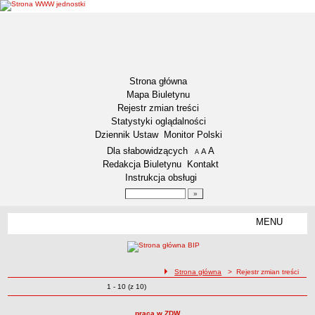
Strona główna
Mapa Biuletynu
Rejestr zmian treści
Statystyki oglądalności
Dziennik Ustaw
Monitor Polski
Menu dodatkowe
Dla słabowidzących
A
powiększ czcionkę
A
standardowy rozmiar czcionki
A
pomniejsz czcionkę
Redakcja Biuletynu
Kontakt
Instrukcja obsługi
Wyszukiwarka artykułów
Szukaj
MENU
Menu
DEKLARACJA DOSTĘPNOŚCI
RAPORT O STANIE DOSTĘPNOŚCI
ZDW BYDGOSZCZ
ścieżka nawigacji
Strona główna
> Rejestr zmian treści
Lokalizacja
Zmiany o pozycjach
1 - 10 (z 10)
Rejestr zmian treści
Przedmiot działalności
praca w ZDW