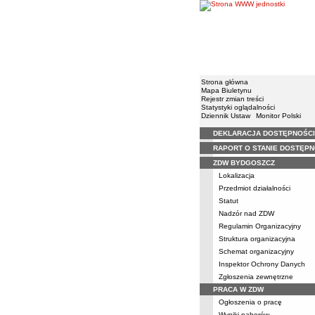
Strona główna
Mapa Biuletynu
Rejestr zmian treści
Statystyki oglądalności
Dziennik Ustaw
Monitor Polski
DEKLARACJA DOSTĘPNOŚCI
Menu
RAPORT O STANIE DOSTĘPN
ZDW BYDGOSZCZ
Lokalizacja
Przedmiot działalności
Statut
Nadzór nad ZDW
Regulamin Organizacyjny
Struktura organizacyjna
Schemat organizacyjny
Inspektor Ochrony Danych
Zgłoszenia zewnętrzne
PRACA W ZDW
Ogłoszenia o pracę
Wyniki naborów