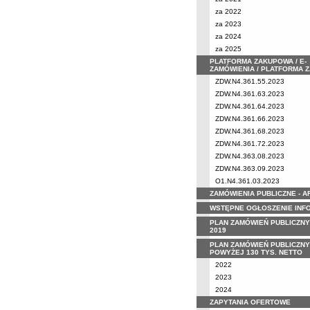
za 2022
za 2023
za 2024
za 2025
PLATFORMA ZAKUPOWA / E-
ZAMÓWIENIA / PLATFORMA 
ZDW.N4.361.55.2023
ZDW.N4.361.63.2023
ZDW.N4.361.64.2023
ZDW.N4.361.66.2023
ZDW.N4.361.68.2023
ZDW.N4.361.72.2023
ZDW.N4.363.08.2023
ZDW.N4.363.09.2023
O1.N4.361.03.2023
ZAMÓWIENIA PUBLICZNE - 
WSTĘPNE OGŁOSZENIE INF
PLAN ZAMÓWIEŃ PUBLICZNY
2019
PLAN ZAMÓWIEŃ PUBLICZNY
POWYŻEJ 130 TYS. NETTO
2022
2023
2024
ZAPYTANIA OFERTOWE