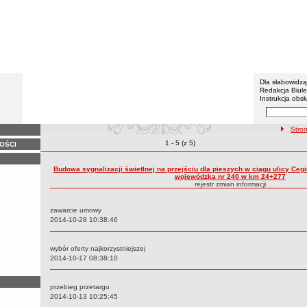
BIP - Z
Menu dodatko
Dla słabowidz
Redakcja Biul
Instrukcja obsł
Wyszukiwarka 
Szukaj
ścieżka 
Stro
Zmiany o pozycjach
1 - 5 (z 5)
OŚCI
Rejestr zmian treści
Budowa sygnalizacji świetlnej na przejściu dla pieszych w ciągu ulicy Cegi
wojewódzka nr 240 w km 24+277
rejestr zmian informacji
zawarcie umowy
Data:
2014-10-28 10:38:46
wybór oferty najkorzystniejszej
Data:
2014-10-17 08:38:10
przebieg przetargu
Data:
2014-10-13 10:25:45