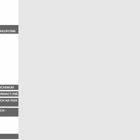
ZAKUPOWA
ARCHIWUM
ORMACYJNE
CH NA ROK
CH -