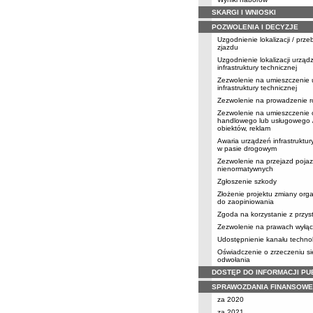
SKARGI I WNIOSKI
POZWOLENIA I DECYZJE
Uzgodnienie lokalizacji / prz
zjazdu
Uzgodnienie lokalizacji urząd
infrastruktury technicznej
Zezwolenie na umieszczenie
infrastruktury technicznej
Zezwolenie na prowadzenie r
Zezwolenie na umieszczenie 
handlowego lub usługowego /
obiektów, reklam
Awaria urządzeń infrastruktur
w pasie drogowym
Zezwolenie na przejazd poja
nienormatywnych
Zgłoszenie szkody
Złożenie projektu zmiany orga
do zaopiniowania
Zgoda na korzystanie z przy
Zezwolenie na prawach wyłąc
Udostępnienie kanału techno
Oświadczenie o zrzeczeniu s
odwołania
DOSTĘP DO INFORMACJI PU
SPRAWOZDANIA FINANSOWE
za 2020
za 2021