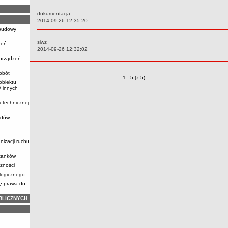
dokumentacja
Data:
2014-09-26 12:35:20
ebudowy
siwz
zeń
Data:
2014-09-26 12:32:02
 urządzeń
obót
Zmiany o pozycjach
1 - 5 (z 5)
obiektu
 innych
y technicznej
zdów
nizacji ruchu
stanków
zności
logicznego
ię prawa do
BLICZNYCH