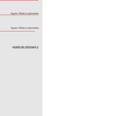
Autor:
Agata Walenczykowska
Autor:
Agata Walenczykowska
powrót do informacji »