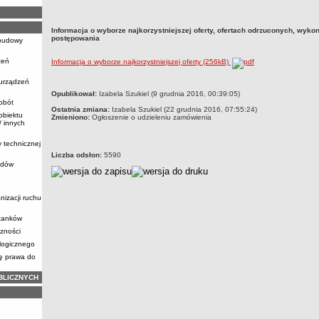
Informacja o wyborze najkorzystniejszej oferty, ofertach odrzuconych, wy
postępowania
ebudowy
zeń
Informacja o wyborze najkorzystniejszej oferty (256kB)
 urządzeń
metryczka
Opublikował:
Izabela Szukiel (9 grudnia 2016, 00:39:05)
obót
Ostatnia zmiana:
Izabela Szukiel (22 grudnia 2016, 07:55:24)
obiektu
Zmieniono:
Ogłoszenie o udzieleniu zamówienia
 innych
y technicznej
Liczba odsłon:
5590
zdów
nizacji ruchu
stanków
zności
logicznego
ię prawa do
BLICZNYCH