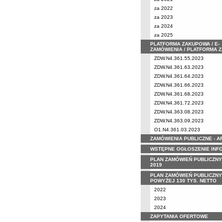
za 2022
za 2023
za 2024
za 2025
PLATFORMA ZAKUPOWA / E-
ZAMÓWIENIA / PLATFORMA 
ZDW.N4.361.55.2023
ZDW.N4.361.63.2023
ZDW.N4.361.64.2023
ZDW.N4.361.66.2023
ZDW.N4.361.68.2023
ZDW.N4.361.72.2023
ZDW.N4.363.08.2023
ZDW.N4.363.09.2023
O1.N4.361.03.2023
ZAMÓWIENIA PUBLICZNE - 
WSTĘPNE OGŁOSZENIE INF
PLAN ZAMÓWIEŃ PUBLICZNY
2019
PLAN ZAMÓWIEŃ PUBLICZNY
POWYŻEJ 130 TYS. NETTO
2022
2023
2024
ZAPYTANIA OFERTOWE