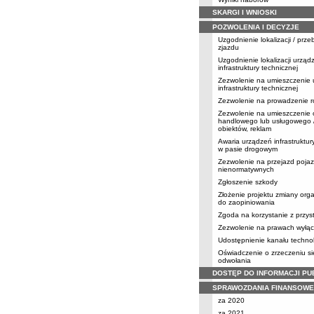
SKARGI I WNIOSKI
POZWOLENIA I DECYZJE
Uzgodnienie lokalizacji / prz
zjazdu
Uzgodnienie lokalizacji urząd
infrastruktury technicznej
Zezwolenie na umieszczenie
infrastruktury technicznej
Zezwolenie na prowadzenie r
Zezwolenie na umieszczenie 
handlowego lub usługowego /
obiektów, reklam
Awaria urządzeń infrastruktur
w pasie drogowym
Zezwolenie na przejazd poja
nienormatywnych
Zgłoszenie szkody
Złożenie projektu zmiany orga
do zaopiniowania
Zgoda na korzystanie z przy
Zezwolenie na prawach wyłąc
Udostępnienie kanału techno
Oświadczenie o zrzeczeniu s
odwołania
DOSTĘP DO INFORMACJI PU
SPRAWOZDANIA FINANSOWE
za 2020
za 2021