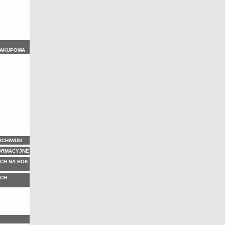
ZAKUPOWA
ARCHIWUM
ORMACYJNE
CH NA ROK
CH -