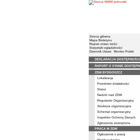
Strona główna
Mapa Biuletynu
Rejestr zmian treści
Statystyki oglądalności
Dziennik Ustaw
Monitor Polski
DEKLARACJA DOSTĘPNOŚCI
Menu
RAPORT O STANIE DOSTĘPN
ZDW BYDGOSZCZ
Lokalizacja
Przedmiot działalności
Statut
Nadzór nad ZDW
Regulamin Organizacyjny
Struktura organizacyjna
Schemat organizacyjny
Inspektor Ochrony Danych
Zgłoszenia zewnętrzne
PRACA W ZDW
Ogłoszenia o pracę
Wyniki naborów