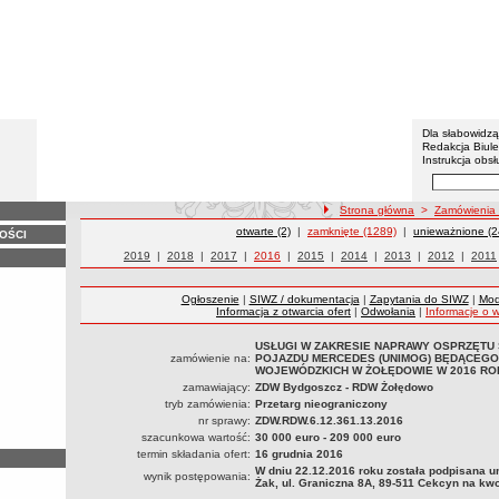
BIP - Z
Menu dodatko
Dla słabowidz
Redakcja Biul
Instrukcja obsł
Wyszukiwarka 
Szukaj
ścieżka nawigacji
Strona główna
>
Zamówienia 
Zamówienia publiczne
otwarte (2)
|
Zamówienia publiczne
zamknięte (1289)
|
Zamówienia publ
unieważnione (2
OŚCI
Zamówienia publiczne z roku
2019
|
Zamówienia publiczne z roku
2018
|
Zamówienia publiczne z roku
2017
|
Zamówienia publiczne z roku
2016
|
Zamówienia publiczne z roku
2015
|
Zamówienia publiczne z roku
2014
|
Zamówienia publiczne
2013
|
Zamówienia p
2012
|
Zamów
2011
Ogłoszenie
|
SIWZ / dokumentacja
|
Zapytania do SIWZ
|
Mod
Informacja z otwarcia ofert
|
Odwołania
|
Informacje o 
USŁUGI W ZAKRESIE NAPRAWY OSPRZĘTU
zamówienie na:
POJAZDU MERCEDES (UNIMOG) BĘDĄCEGO
WOJEWÓDZKICH W ŻOŁĘDOWIE W 2016 RO
zamawiający:
ZDW Bydgoszcz - RDW Żołędowo
tryb zamówienia:
Przetarg nieograniczony
nr sprawy:
ZDW.RDW.6.12.361.13.2016
szacunkowa wartość:
30 000 euro - 209 000 euro
termin składania ofert:
16 grudnia 2016
W dniu 22.12.2016 roku została podpisana
wynik postępowania:
Żak, ul. Graniczna 8A, 89-511 Cekcyn na kwot