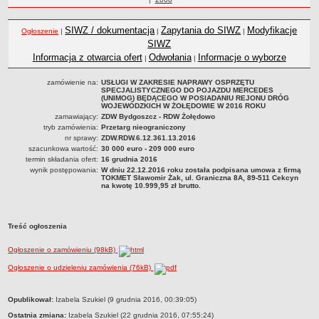
Statut
roku
Nadzór nad ZDW
SIWZ / dokumentacja
Zapytania do SIWZ
Modyfikacje
Ogłoszenie
|
|
|
Regulamin Organizacyjny
SIWZ
Informacja z otwarcia ofert
Odwołania
Informacje o wyborze
|
|
Struktura organizacyjna
Schemat organizacyjny
zamówienie na:
USŁUGI W ZAKRESIE NAPRAWY OSPRZĘTU
SPECJALISTYCZNEGO DO POJAZDU MERCEDES
Inspektor Ochrony Danych
(UNIMOG) BĘDĄCEGO W POSIADANIU REJONU DRÓG
WOJEWÓDZKICH W ŻOŁĘDOWIE W 2016 ROKU
Zgłoszenia zewnętrzne
zamawiający:
ZDW Bydgoszcz - RDW Żołędowo
tryb zamówienia:
Przetarg nieograniczony
PRACA W ZDW
nr sprawy:
ZDW.RDW.6.12.361.13.2016
Ogłoszenia o pracę
szacunkowa wartość:
30 000 euro - 209 000 euro
termin składania ofert:
16 grudnia 2016
Wyniki naborów
wynik postępowania:
W dniu 22.12.2016 roku została podpisana umowa z firmą
TOKMET Sławomir Żak, ul. Graniczna 8A, 89-511 Cekcyn
SKARGI I WNIOSKI
na kwotę 10.999,95 zł brutto.
POZWOLENIA I DECYZJE
Uzgodnienie lokalizacji / przebudowy zjazdu
Treść ogłoszenia
Uzgodnienie lokalizacji urządzeń infrastruktury technicznej
Ogłoszenie o zamówieniu (98kB)
Zezwolenie na umieszczenie urządzeń infrastruktury technicznej
Ogłoszenie o udzieleniu zamówienia (76kB)
Zezwolenie na prowadzenie robót
Zezwolenie na umieszczenie obiektu handlowego lub usługowego /
metryczka
Opublikował:
Izabela Szukiel (9 grudnia 2016, 00:39:05)
innych obiektów, reklam
Ostatnia zmiana:
Izabela Szukiel (22 grudnia 2016, 07:55:24)