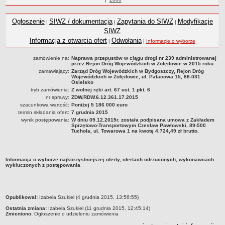
Statut
roku
Nadzór nad ZDW
Ogłoszenie
SIWZ / dokumentacja
Zapytania do SIWZ
Modyfikacje
|
|
|
Regulamin Organizacyjny
SIWZ
Informacja z otwarcia ofert
Odwołania
|
|
Informacje o wyborze
Struktura organizacyjna
Schemat organizacyjny
zamówienie na:
Naprawa przepustów w ciągu drogi nr 239 administrowanej
przez Rejon Dróg Wojewódzkich w Żołędowie w 2015 roku
Inspektor Ochrony Danych
zamawiający:
Zarząd Dróg Wojewódzkich w Bydgoszczy, Rejon Dróg
Wojewódzkich w Żołędowie, ul. Pałacowa 15, 86-031
Zgłoszenia zewnętrzne
Osielsko
tryb zamówienia:
Z wolnej ręki art. 67 ust. 1 pkt. 6
PRACA W ZDW
nr sprawy:
ZDW.RDW.6.12.361.17.2015
Ogłoszenia o pracę
szacunkowa wartość:
Poniżej 5 186 000 euro
termin składania ofert:
7 grudnia 2015
Wyniki naborów
wynik postępowania:
W dniu 09.12.2015r. została podpisana umowa z Zakładem
Sprzętowo-Transportowym Czesław Pawłowski, 89-500
SKARGI I WNIOSKI
Tuchola, ul. Towarowa 1 na kwotę 4.724,49 zł brutto.
POZWOLENIA I DECYZJE
Uzgodnienie lokalizacji / przebudowy zjazdu
Informacja o wyborze najkorzystniejszej oferty, ofertach odrzuconych, wykonawcach
Uzgodnienie lokalizacji urządzeń infrastruktury technicznej
wykluczonych z postępowania
Zezwolenie na umieszczenie urządzeń infrastruktury technicznej
Zezwolenie na prowadzenie robót
metryczka
Opublikował:
Izabela Szukiel (4 grudnia 2015, 13:56:55)
Zezwolenie na umieszczenie obiektu handlowego lub usługowego /
Ostatnia zmiana:
Izabela Szukiel (11 grudnia 2015, 12:45:14)
innych obiektów, reklam
Zmieniono:
Ogłoszenie o udzieleniu zamówienia