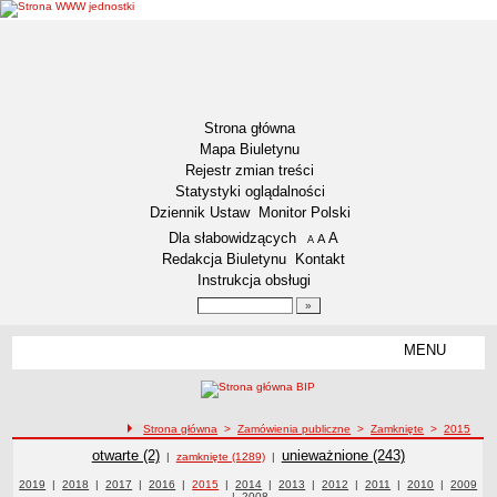
Strona główna
Mapa Biuletynu
Rejestr zmian treści
Statystyki oglądalności
Dziennik Ustaw
Monitor Polski
Menu dodatkowe
Dla słabowidzących
A
powiększ czcionkę
A
standardowy rozmiar czcionki
A
pomniejsz czcionkę
Redakcja Biuletynu
Kontakt
Instrukcja obsługi
Wyszukiwarka artykułów
Szukaj
MENU
Menu
DEKLARACJA DOSTĘPNOŚCI
RAPORT O STANIE DOSTĘPNOŚCI
ZDW BYDGOSZCZ
ścieżka nawigacji
Strona główna
>
Zamówienia publiczne
>
Zamknięte
>
2015
Lokalizacja
Zamówienia publiczne
Zamówienia publiczne
otwarte (2)
Zamówienia publiczne
unieważnione (243)
|
zamknięte (1289)
|
Przedmiot działalności
Zamówienia publiczne z roku
2019
|
Zamówienia publiczne z roku
2018
|
Zamówienia publiczne z roku
2017
|
Zamówienia publiczne z roku
2016
|
Zamówienia publiczne z roku
2015
|
Zamówienia publiczne z roku
2014
|
Zamówienia publiczne z roku
2013
|
Zamówienia publiczne z roku
2012
|
2011
Zamówienia publiczne z
|
2010
Zamówienia
|
Zamówie
2009
|
Zamówienia publiczne z roku
2008
publiczne z roku
roku
publiczn