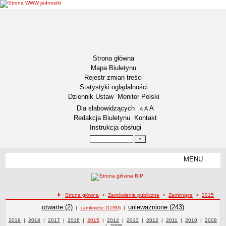
Strona główna
Mapa Biuletynu
Rejestr zmian treści
Statystyki oglądalności
Dziennik Ustaw
Monitor Polski
Menu dodatkowe
Dla słabowidzących
A
powiększ czcionkę
A
standardowy rozmiar czcionki
A
pomniejsz czcionkę
Redakcja Biuletynu
Kontakt
Instrukcja obsługi
Wyszukiwarka artykułów
Szukaj
MENU
Menu
DEKLARACJA DOSTĘPNOŚCI
RAPORT O STANIE DOSTĘPNOŚCI
ZDW BYDGOSZCZ
ścieżka nawigacji
Strona główna
>
Zamówienia publiczne
>
Zamknięte
>
2015
Lokalizacja
Zamówienia publiczne
Zamówienia publiczne
otwarte (2)
Zamówienia publiczne
unieważnione (243)
|
zamknięte (1289)
|
Przedmiot działalności
Zamówienia publiczne z roku
2019
|
Zamówienia publiczne z roku
2018
|
Zamówienia publiczne z roku
2017
|
Zamówienia publiczne z roku
2016
|
Zamówienia publiczne z roku
2015
|
Zamówienia publiczne z roku
2014
|
Zamówienia publiczne z roku
2013
|
Zamówienia publiczne z roku
2012
|
2011
Zamówienia publiczne z
|
2010
Zamówienia
|
Zamówie
2009
|
Zamówienia publiczne z roku
2008
publiczne z roku
roku
publiczn