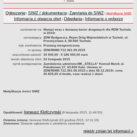
Statut
roku
Nadzór nad ZDW
Ogłoszenie
SIWZ / dokumentacja
Zapytania do SIWZ
|
|
|
Modyfikacje SIWZ
Regulamin Organizacyjny
Informacja z otwarcia ofert
Odwołania
Informacje o wyborze
|
|
Struktura organizacyjna
zamówienie na:
Montaż wraz z dostawą barier drogowych dla RDW Tuchola
w 2015r
Schemat organizacyjny
zamawiający:
ZDW Bydgoszcz, Rejon Dróg Wojewódzkich w Tucholi, ul.
Przemyslowa 4, 89-500 Tuchola
Inspektor Ochrony Danych
tryb zamówienia:
Przetarg nieograniczony
Zgłoszenia zewnętrzne
nr sprawy:
ZDW.RDW3.T12.361.09.2015
szacunkowa wartość:
30 000,00 - 5 186 000,00 euro
PRACA W ZDW
termin składania ofert:
24 listopada 2015
Ogłoszenia o pracę
wynik postępowania:
Zamówienia udzielono:MK „STELLA” Konrad Marek ul.
Południowa 37, 62-600 Koło. Umowa nr
ZDW.RDW3.T12.361.09.2015 z dnia 08.12.2015r. cena
Wyniki naborów
26.835,65 zł brutto, czas reakcji 1 dzień
SKARGI I WNIOSKI
POZWOLENIA I DECYZJE
Modyfikacje treści SIWZ
Uzgodnienie lokalizacji / przebudowy zjazdu
Uzgodnienie lokalizacji urządzeń infrastruktury technicznej
Zezwolenie na umieszczenie urządzeń infrastruktury technicznej
metryczka
Ireneusz Klofczynski
Opublikował:
(9 listopada 2015, 11:44:50)
Zezwolenie na prowadzenie robót
Ostatnia zmiana:
Ireneusz Klofczynski (10 grudnia 2015, 12:11:10)
Zezwolenie na umieszczenie obiektu handlowego lub usługowego /
Zmieniono:
Dodanie ogłoszenia o udzieleniu zamówienia
innych obiektów, reklam
rejestr zmian tej informacji »