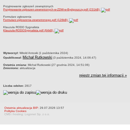
Statut
Przyjmowanie zgłoszeń zewnętrznych
Przyjmowanie-zgloszen-zewnetrznych-w-ZDW-w-Bydgoszczy.pdf (231kB)
Nadzór nad ZDW
Formularz zgłoszenia
Regulamin Organizacyjny
Formularz-zgloszenia-zewnetrznego.pdf (128kB)
Struktura organizacyjna
Klauzula RODO Sygnalista
Klauzula-RODOSygnalista.pdf (64kB)
Schemat organizacyjny
Inspektor Ochrony Danych
Zgłoszenia zewnętrzne
metryczka
Wytworzył:
Witold Antosik (1 października 2024)
PRACA W ZDW
Michał Rutkowski
Opublikował:
(3 października 2024, 14:06:47)
Ogłoszenia o pracę
Ostatnia zmiana:
Michał Rutkowski (27 grudnia 2024, 14:51:06)
Wyniki naborów
Zmieniono:
aktualizacja
SKARGI I WNIOSKI
rejestr zmian tej informacji »
POZWOLENIA I DECYZJE
Liczba odsłon:
2817
Uzgodnienie lokalizacji / przebudowy zjazdu
Uzgodnienie lokalizacji urządzeń infrastruktury technicznej
Zezwolenie na umieszczenie urządzeń infrastruktury technicznej
Ostatnia aktualizacja BIP:
29.07.2026 13:57
Zezwolenie na prowadzenie robót
Polityka Cookies
CMS i hosting: Logonet Sp. z o.o.
Zezwolenie na umieszczenie obiektu handlowego lub usługowego /
innych obiektów, reklam