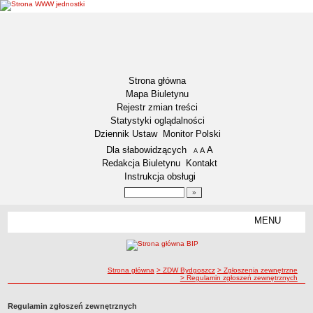
Strona główna
Mapa Biuletynu
Rejestr zmian treści
Statystyki oglądalności
Dziennik Ustaw
Monitor Polski
Menu dodatkowe
Dla słabowidzących
A
powiększ czcionkę
A
standardowy rozmiar czcionki
A
pomniejsz czcionkę
Redakcja Biuletynu
Kontakt
Instrukcja obsługi
Wyszukiwarka artykułów
Szukaj
MENU
Menu
DEKLARACJA DOSTĘPNOŚCI
RAPORT O STANIE DOSTĘPNOŚCI
ZDW BYDGOSZCZ
ścieżka nawigacji
Strona główna
> ZDW Bydgoszcz
> Zgłoszenia zewnętrzne
> Regulamin zgłoszeń zewnętrznych
Lokalizacja
Przedmiot działalności
Regulamin zgłoszeń zewnętrznych