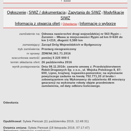
Statut
roku
Nadzór nad ZDW
Ogłoszenie
SIWZ / dokumentacja
Zapytania do SIWZ
Modyfikacje
|
|
|
Regulamin Organizacyjny
SIWZ
Informacja z otwarcia ofert
Informacje o wyborze
|
Odwołania
|
Struktura organizacyjna
Schemat organizacyjny
zamówienie na:
Odnowa nawierzchni drogi wojewódzkiej nr 563 Rypin –
Żuromin – Mława w miejscowości Rypin od km 0+630 do
Inspektor Ochrony Danych
km 1+210, długość 0,580 km
zamawiający:
Zarząd Dróg Wojewódzkich w Bydgoszczy
Zgłoszenia zewnętrzne
tryb zamówienia:
Przetarg nieograniczony
nr sprawy:
ZDW.N4.361.71.2016
PRACA W ZDW
szacunkowa wartość:
poniżej 5 225 000 €
Ogłoszenia o pracę
termin składania ofert:
26 października 2016
wynik postępowania:
Dnia 08.11.2016r. zawarto umowę z: Przedsiębiorstwem
Wyniki naborów
Robót Drogowych Sp. z o.o., ul. Wojska Polskiego 8, 87-
600, Lipno, kraj/woj. kujawsko-pomorskie; na wykonanie
SKARGI I WNIOSKI
powyższego zadania na kwotę 752.771,33 zł brutto i
zobowiązaniem się Wykonawcy do udzielenia 48 miesięcy
POZWOLENIA I DECYZJE
gwarancji na wykonane roboty objęte przedmiotem
zamówienia, od daty odbioru końcowego.
Uzgodnienie lokalizacji / przebudowy zjazdu
Uzgodnienie lokalizacji urządzeń infrastruktury technicznej
Odwołania
Zezwolenie na umieszczenie urządzeń infrastruktury technicznej
Zezwolenie na prowadzenie robót
Zezwolenie na umieszczenie obiektu handlowego lub usługowego /
metryczka
Opublikował:
Sylwia Pietrzak (11 października 2016, 12:48:31)
innych obiektów, reklam
Ostatnia zmiana:
Sylwia Pietrzak (18 listopada 2016, 07:17:47)
Zmieniono:
Udzielenie zamówienia