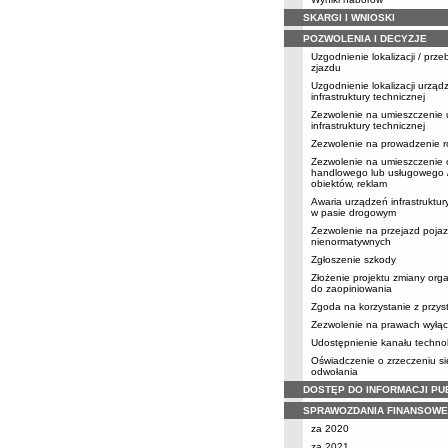
SKARGI I WNIOSKI
POZWOLENIA I DECYZJE
Uzgodnienie lokalizacji / prz
zjazdu
Uzgodnienie lokalizacji urząd
infrastruktury technicznej
Zezwolenie na umieszczenie
infrastruktury technicznej
Zezwolenie na prowadzenie r
Zezwolenie na umieszczenie 
handlowego lub usługowego /
obiektów, reklam
Awaria urządzeń infrastruktur
w pasie drogowym
Zezwolenie na przejazd poja
nienormatywnych
Zgłoszenie szkody
Złożenie projektu zmiany orga
do zaopiniowania
Zgoda na korzystanie z przy
Zezwolenie na prawach wyłąc
Udostępnienie kanału techno
Oświadczenie o zrzeczeniu s
odwołania
DOSTĘP DO INFORMACJI PU
SPRAWOZDANIA FINANSOWE
za 2020
za 2021