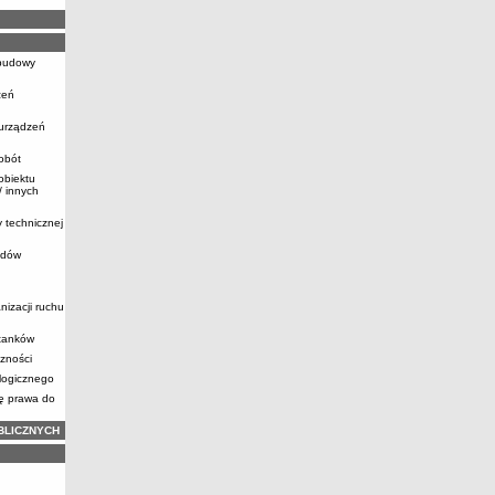
ebudowy
zeń
 urządzeń
obót
obiektu
 innych
y technicznej
zdów
nizacji ruchu
stanków
zności
logicznego
ię prawa do
BLICZNYCH