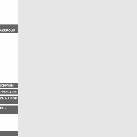
ZAKUPOWA
ARCHIWUM
ORMACYJNE
CH NA ROK
CH -