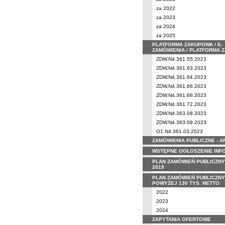
za 2022
za 2023
za 2024
za 2025
PLATFORMA ZAKUPOWA / E-
ZAMÓWIENIA / PLATFORMA 
ZDW.N4.361.55.2023
ZDW.N4.361.63.2023
ZDW.N4.361.64.2023
ZDW.N4.361.66.2023
ZDW.N4.361.68.2023
ZDW.N4.361.72.2023
ZDW.N4.363.08.2023
ZDW.N4.363.09.2023
O1.N4.361.03.2023
ZAMÓWIENIA PUBLICZNE - 
WSTĘPNE OGŁOSZENIE INF
PLAN ZAMÓWIEŃ PUBLICZNY
2019
PLAN ZAMÓWIEŃ PUBLICZNY
POWYŻEJ 130 TYS. NETTO
2022
2023
2024
ZAPYTANIA OFERTOWE