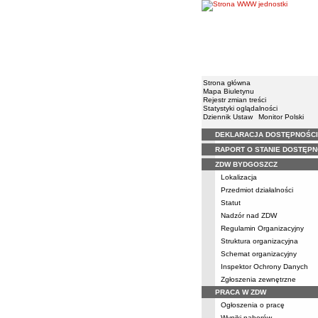
Strona główna
Mapa Biuletynu
Rejestr zmian treści
Statystyki oglądalności
Dziennik Ustaw
Monitor Polski
DEKLARACJA DOSTĘPNOŚCI
Menu
RAPORT O STANIE DOSTĘPN
ZDW BYDGOSZCZ
Lokalizacja
Przedmiot działalności
Statut
Nadzór nad ZDW
Regulamin Organizacyjny
Struktura organizacyjna
Schemat organizacyjny
Inspektor Ochrony Danych
Zgłoszenia zewnętrzne
PRACA W ZDW
Ogłoszenia o pracę
Wyniki naborów