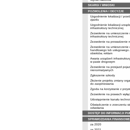
SKARGI I WNIOSKI
POZWOLENIA I DECYZJE
Uzgodnienie lokalizacji / prz
zjazdu
Uzgodnienie lokalizacji urząd
infrastruktury technicznej
Zezwolenie na umieszczenie
infrastruktury technicznej
Zezwolenie na prowadzenie r
Zezwolenie na umieszczenie 
handlowego lub usługowego /
obiektów, reklam
Awaria urządzeń infrastruktur
w pasie drogowym
Zezwolenie na przejazd poja
nienormatywnych
Zgłoszenie szkody
Złożenie projektu zmiany orga
do zaopiniowania
Zgoda na korzystanie z przy
Zezwolenie na prawach wyłąc
Udostępnienie kanału techno
Oświadczenie o zrzeczeniu s
odwołania
DOSTĘP DO INFORMACJI PU
SPRAWOZDANIA FINANSOWE
za 2020
za 2021