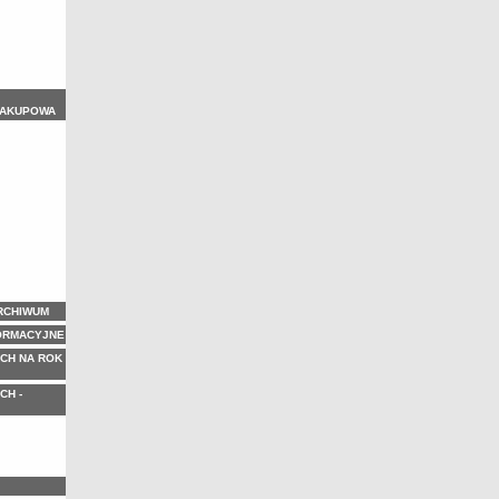
ZAKUPOWA
ARCHIWUM
ORMACYJNE
CH NA ROK
CH -