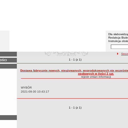
BIP - Z
Menu dodatko
Dla słabowidz
Redakcja Biul
Instrukcja obsł
Wyszukiwarka 
Szukaj
ścieżka 
Stro
Zmiany o pozycjach
1 - 1 (z 1)
OŚCI
Rejestr zmian treści
Dostawa fabrycznie nowych, nieużywanych, wyprodukowanych nie wcześnie
osobowych w ilości 2 szt.
rejestr zmian informacji
WYBÓR
Data:
2021-09-30 10:43:17
Zmiany o pozycjach
1 - 1 (z 1)