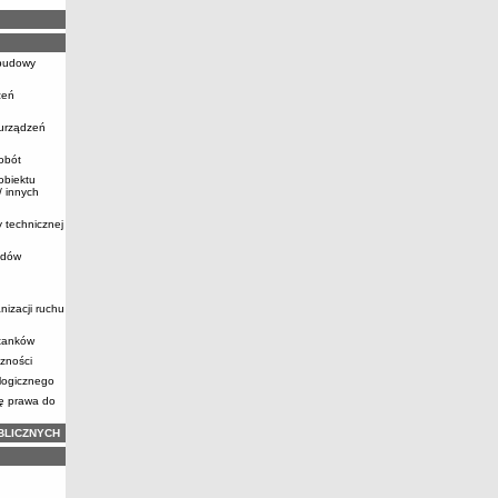
ebudowy
zeń
 urządzeń
obót
obiektu
 innych
y technicznej
zdów
nizacji ruchu
stanków
zności
logicznego
ię prawa do
BLICZNYCH