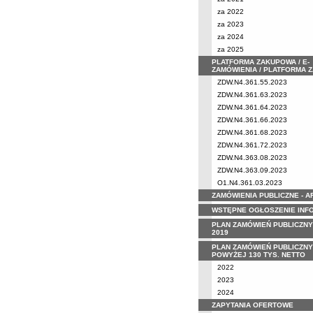
za 2022
za 2023
za 2024
za 2025
PLATFORMA ZAKUPOWA / E-
ZAMÓWIENIA / PLATFORMA 
ZDW.N4.361.55.2023
ZDW.N4.361.63.2023
ZDW.N4.361.64.2023
ZDW.N4.361.66.2023
ZDW.N4.361.68.2023
ZDW.N4.361.72.2023
ZDW.N4.363.08.2023
ZDW.N4.363.09.2023
O1.N4.361.03.2023
ZAMÓWIENIA PUBLICZNE - 
WSTĘPNE OGŁOSZENIE INF
PLAN ZAMÓWIEŃ PUBLICZNY
2019
PLAN ZAMÓWIEŃ PUBLICZNY
POWYŻEJ 130 TYS. NETTO
2022
2023
2024
ZAPYTANIA OFERTOWE