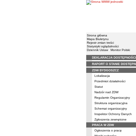
Strona główna
Mapa Biuletynu
Rejestr zmian treści
Statystyki oglądalności
Dziennik Ustaw
Monitor Polski
DEKLARACJA DOSTĘPNOŚCI
Menu
RAPORT O STANIE DOSTĘPN
ZDW BYDGOSZCZ
Lokalizacja
Przedmiot działalności
Statut
Nadzór nad ZDW
Regulamin Organizacyjny
Struktura organizacyjna
Schemat organizacyjny
Inspektor Ochrony Danych
Zgłoszenia zewnętrzne
PRACA W ZDW
Ogłoszenia o pracę
Wyniki naborów